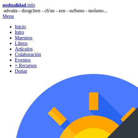
nodualidad
.info
advaita - dzogchen - ch'an - zen - sufismo - taoísmo...
Menu
Inicio
Intro
Maestros
Libros
Artículos
Colaboración
Eventos
+ Recursos
Donar