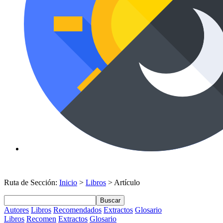
Ruta de Sección:
Inicio
>
Libros
> Artículo
Buscar
Autores
Libros
Recomendados
Extractos
Glosario
Libros
Recomen
Extractos
Glosario