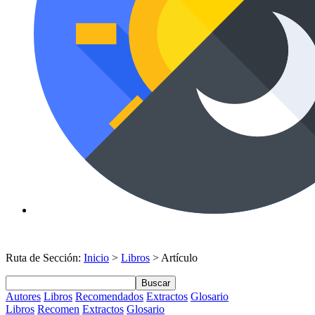
Ruta de Sección:
Inicio
>
Libros
> Artículo
Buscar
Autores
Libros
Recomendados
Extractos
Glosario
Libros
Recomen
Extractos
Glosario