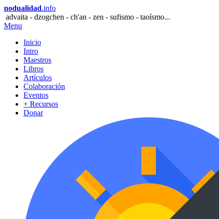
nodualidad
.info
advaita - dzogchen - ch'an - zen - sufismo - taoísmo...
Menu
Inicio
Intro
Maestros
Libros
Artículos
Colaboración
Eventos
+ Recursos
Donar