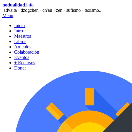
nodualidad
.info
advaita - dzogchen - ch'an - zen - sufismo - taoísmo...
Menu
Inicio
Intro
Maestros
Libros
Artículos
Colaboración
Eventos
+ Recursos
Donar