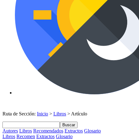
Ruta de Sección:
Inicio
>
Libros
> Artículo
Buscar
Autores
Libros
Recomendados
Extractos
Glosario
Libros
Recomen
Extractos
Glosario