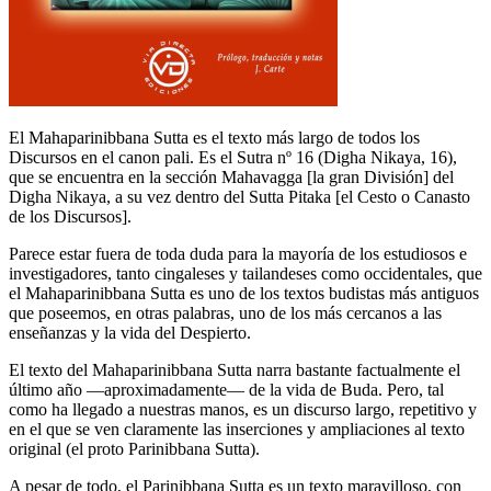
El Mahaparinibbana Sutta es el texto más largo de todos los
Discursos en el canon pali. Es el Sutra nº 16 (Digha Nikaya, 16),
que se encuentra en la sección Mahavagga [la gran División] del
Digha Nikaya, a su vez dentro del Sutta Pitaka [el Cesto o Canasto
de los Discursos].
Parece estar fuera de toda duda para la mayoría de los estudiosos e
investigadores, tanto cingaleses y tailandeses como occidentales, que
el Mahaparinibbana Sutta es uno de los textos budistas más antiguos
que poseemos, en otras palabras, uno de los más cercanos a las
enseñanzas y la vida del Despierto.
El texto del Mahaparinibbana Sutta narra bastante factualmente el
último año ―aproximadamente― de la vida de Buda. Pero, tal
como ha llegado a nuestras manos, es un discurso largo, repetitivo y
en el que se ven claramente las inserciones y ampliaciones al texto
original (el proto Parinibbana Sutta).
A pesar de todo, el Parinibbana Sutta es un texto maravilloso, con