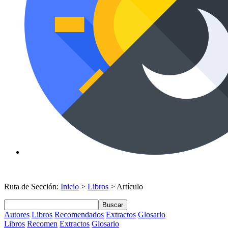
Ruta de Sección:
Inicio
>
Libros
> Artículo
Buscar
Autores
Libros
Recomendados
Extractos
Glosario
Libros
Recomen
Extractos
Glosario