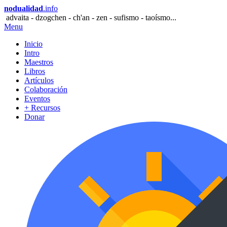
nodualidad
.info
advaita - dzogchen - ch'an - zen - sufismo - taoísmo...
Menu
Inicio
Intro
Maestros
Libros
Artículos
Colaboración
Eventos
+ Recursos
Donar