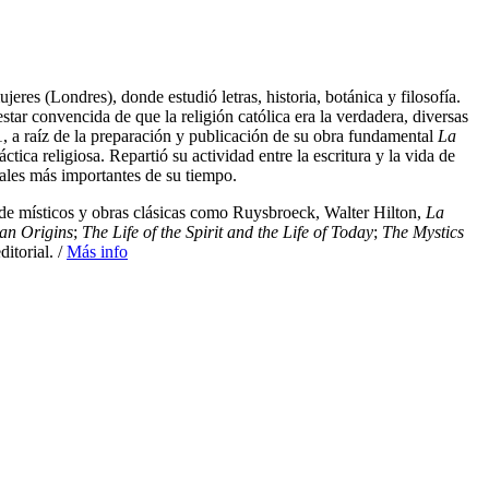
es (Londres), donde estudió letras, historia, botánica y filosofía.
star convencida de que la religión católica era la verdadera, diversas
1, a raíz de la preparación y publicación de su obra fundamental
La
tica religiosa. Repartió su actividad entre la escritura y la vida de
uales más importantes de su tiempo.
s de místicos y obras clásicas como Ruysbroeck, Walter Hilton,
La
ian Origins
;
The Life of the Spirit and the Life of Today
;
The Mystics
itorial. /
Más info