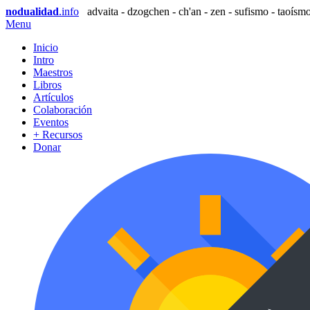
nodualidad
.info
advaita - dzogchen - ch'an - zen - sufismo - taoísmo
Menu
Inicio
Intro
Maestros
Libros
Artículos
Colaboración
Eventos
+ Recursos
Donar