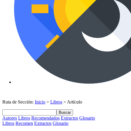
Ruta de Sección:
Inicio
>
Libros
> Artículo
Buscar
Autores
Libros
Recomendados
Extractos
Glosario
Libros
Recomen
Extractos
Glosario