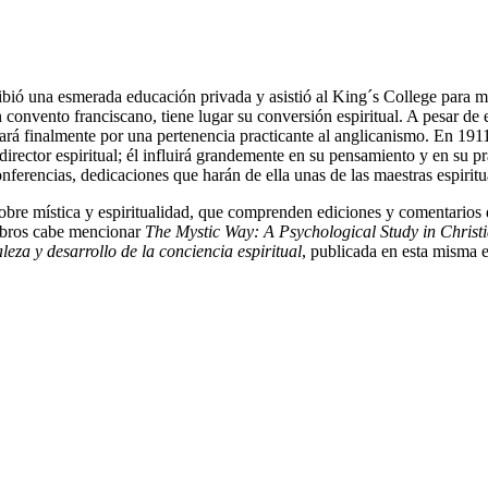
ó una esmerada educación privada y asistió al King´s College para mujer
convento franciscano, tiene lugar su conversión espiritual. A pesar de e
ptará finalmente por una pertenencia practicante al anglicanismo. En 191
irector espiritual; él influirá grandemente en su pensamiento y en su prác
nferencias, dedicaciones que harán de ella unas de las maestras espirit
 sobre mística y espiritualidad, que comprenden ediciones y comentario
libros cabe mencionar
The Mystic Way: A Psychological Study in Christ
leza y desarrollo de la conciencia espiritual
, publicada en esta misma ed