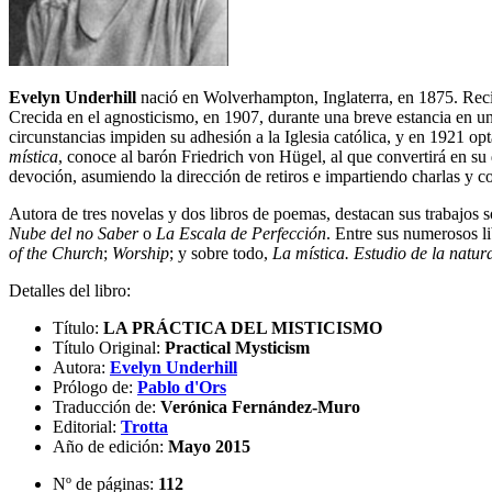
Evelyn Underhill
nació en Wolverhampton, Inglaterra, en 1875. Recibi
Crecida en el agnosticismo, en 1907, durante una breve estancia en un 
circunstancias impiden su adhesión a la Iglesia católica, y en 1921 o
mística
, conoce al barón Friedrich von Hügel, al que convertirá en su d
devoción, asumiendo la dirección de retiros e impartiendo charlas y co
Autora de tres novelas y dos libros de poemas, destacan sus trabajos
Nube del no Saber
o
La Escala de Perfección
. Entre sus numerosos 
of the Church
;
Worship
; y sobre todo,
La mística. Estudio de la natura
Detalles del libro:
Título:
LA PRÁCTICA DEL MISTICISMO
Título Original:
Practical Mysticism
Autora:
Evelyn Underhill
Prólogo de:
Pablo d'Ors
Traducción de:
Verónica Fernández-Muro
Editorial:
Trotta
Año de edición:
Mayo 2015
Nº de páginas:
112