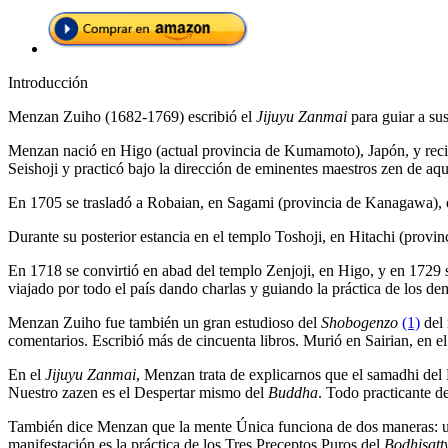
Introducción
Menzan Zuiho (1682-1769) escribió el
Jijuyu Zanmai
para guiar a sus
Menzan nació en Higo (actual provincia de Kumamoto), Japón, y recib
Seishoji y practicó bajo la dirección de eminentes maestros zen de 
En 1705 se trasladó a Robaian, en Sagami (provincia de Kanagawa), 
Durante su posterior estancia en el templo Toshoji, en Hitachi (provinc
En 1718 se convirtió en abad del templo Zenjoji, en Higo, y en 1729 s
viajado por todo el país dando charlas y guiando la práctica de los de
Menzan Zuiho fue también un gran estudioso del
Shobogenzo
(1)
del 
comentarios. Escribió más de cincuenta libros. Murió en Sairian, en e
En el
Jijuyu Zanmai
, Menzan trata de explicarnos que el samadhi del
Nuestro zazen es el Despertar mismo del
Buddha
. Todo practicante d
También dice Menzan que la mente Única funciona de dos maneras: un
manifestación es la práctica de los Tres Preceptos Puros del
Bodhisatt