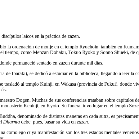
 discípulos laicos en la práctica de zazen.
ió la ordenación de monje en el templo Ryuchoin, también en Kumamoto
aquel tiempo, como Menzan Dohaku, Tokuo Ryoko y Sonno Shueki, de qui
donde permaneció sentado en zazen durante mil días.
ia de Ibaraki), se dedicó a estudiar en la biblioteca, llegando a leer la
e trasladó al templo Kuinji, en Wakasa (provincia de Fukui), donde vivi
más.
maestro Dogen. Muchas de sus conferencias trataban sobre capítulos de
l monasterio Keninji, en Kyoto. Su funeral tuvo lugar en el templo Soz
 Buddha, denominado de distintas maneras en cada sutra, es precisamen
el
Dharma
debe, pues, basar su vida en
zazen
.
a como ego cuya manifestación son los tres estados mentales venenosos
va
.