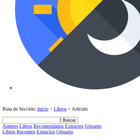
Ruta de Sección:
Inicio
>
Libros
> Artículo
Buscar
Autores
Libros
Recomendados
Extractos
Glosario
Libros
Recomen
Extractos
Glosario