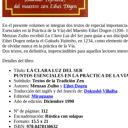
En el presente volumen se integran dos textos de especial importancia
Esenciales en la Práctica de la Vía) del Maestro Eihei Dogen (1200- 
Menzan Zuiho escribió
La Clara Luz del Ser
para guiar a sus discípul
Eihei Dogen redacta el
Gakudo Yojinsho
, en 1234, como elemento de 
de olvidar nunca en la práctica de la Vía.
Dos textos, en definitiva, imprescindibles para aquellos lectores intere
Detalles del libro:
Título:
LA CLARA LUZ DEL SER
PUNTOS ESENCIALES EN LA PRÁCTICA DE LA VÍ
Subtítulo:
Textos de la Tradición Zen
Autores:
Menzan Zuiho
y
Eihei Dogen
Traducción del inglés y del francés de:
Dokushô Villalba
Editorial:
Miraguano
Año de edición:
Diciembre 1990
Nº de páginas:
112
Encuadernación:
Rústica con solapas
Formato:
15.5 x 21
ISBN:
978-8478130632