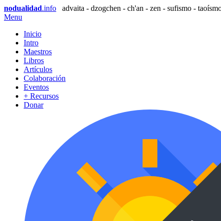
nodualidad
.info
advaita - dzogchen - ch'an - zen - sufismo - taoísmo
Menu
Inicio
Intro
Maestros
Libros
Artículos
Colaboración
Eventos
+ Recursos
Donar