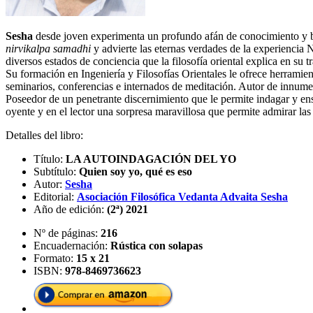
Sesha
desde joven experimenta un profundo afán de conocimiento y b
nirvikalpa samadhi
y advierte las eternas verdades de la experiencia 
diversos estados de conciencia que la filosofía oriental explica en su t
Su formación en Ingeniería y Filosofías Orientales le ofrece herramie
seminarios, conferencias e internados de meditación. Autor de innumer
Poseedor de un penetrante discernimiento que le permite indagar y ens
oyente y en el lector una sorpresa maravillosa que permite admirar las
Detalles del libro:
Título:
LA AUTOINDAGACIÓN DEL YO
Subtítulo:
Quien soy yo, qué es eso
Autor:
Sesha
Editorial:
Asociación Filosófica Vedanta Advaita Sesha
Año de edición:
(2ª) 2021
Nº de páginas:
216
Encuadernación:
Rústica con solapas
Formato:
15 x 21
ISBN:
978-8469736623