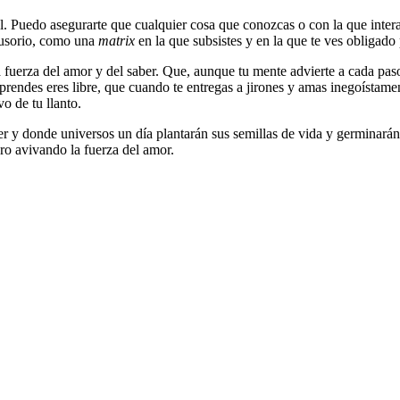
l. Puedo asegurarte que cualquier cosa que conozcas o con la que inter
lusorio, como una
matrix
en la que subsistes y en la que te ves obligad
 fuerza del amor y del saber. Que, aunque tu mente advierte a cada paso
endes eres libre, que cuando te entregas a jirones y amas inegoístamen
o de tu llanto.
er y donde universos un día plantarán sus semillas de vida y germinará
ro avivando la fuerza del amor.