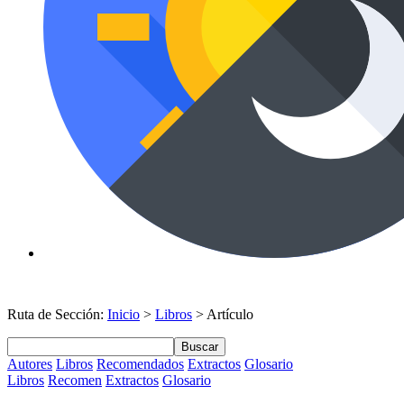
Ruta de Sección:
Inicio
>
Libros
> Artículo
Buscar
Autores
Libros
Recomendados
Extractos
Glosario
Libros
Recomen
Extractos
Glosario