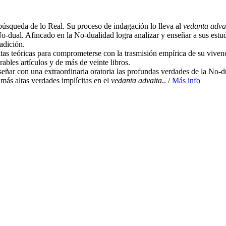
úsqueda de lo Real. Su proceso de indagación lo lleva al
vedanta adva
No-dual. Afincado en la No-dualidad logra analizar y enseñar a sus est
radición.
ntas teóricas para comprometerse con la trasmisión empírica de su viven
ables artículos y de más de veinte libros.
eñar con una extraordinaria oratoria las profundas verdades de la No-d
 más altas verdades implícitas en el
vedanta advaita
.. /
Más info