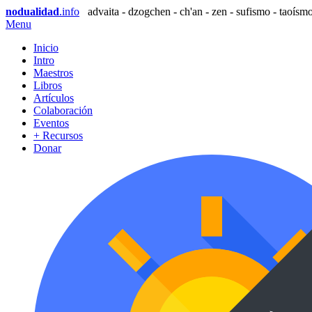
nodualidad
.info
advaita - dzogchen - ch'an - zen - sufismo - taoísmo
Menu
Inicio
Intro
Maestros
Libros
Artículos
Colaboración
Eventos
+ Recursos
Donar