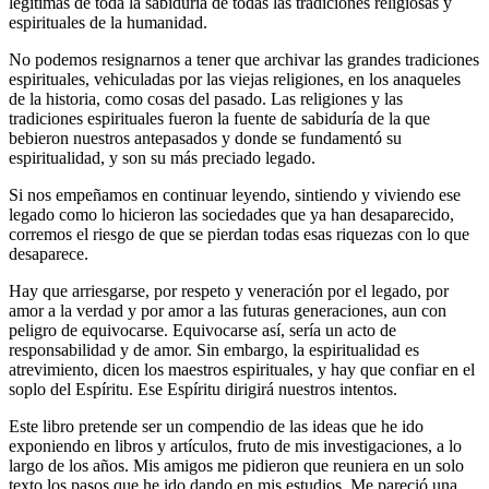
legítimas de toda la sabiduría de todas las tradiciones religiosas y
espirituales de la humanidad.
No podemos resignarnos a tener que archivar las grandes tradiciones
espirituales, vehiculadas por las viejas religiones, en los anaqueles
de la historia, como cosas del pasado. Las religiones y las
tradiciones espirituales fueron la fuente de sabiduría de la que
bebieron nuestros antepasados y donde se fundamentó su
espiritualidad, y son su más preciado legado.
Si nos empeñamos en continuar leyendo, sintiendo y viviendo ese
legado como lo hicieron las sociedades que ya han desaparecido,
corremos el riesgo de que se pierdan todas esas riquezas con lo que
desaparece.
Hay que arriesgarse, por respeto y veneración por el legado, por
amor a la verdad y por amor a las futuras generaciones, aun con
peligro de equivocarse. Equivocarse así, sería un acto de
responsabilidad y de amor. Sin embargo, la espiritualidad es
atrevimiento, dicen los maestros espirituales, y hay que confiar en el
soplo del Espíritu. Ese Espíritu dirigirá nuestros intentos.
Este libro pretende ser un compendio de las ideas que he ido
exponiendo en libros y artículos, fruto de mis investigaciones, a lo
largo de los años. Mis amigos me pidieron que reuniera en un solo
texto los pasos que he ido dando en mis estudios. Me pareció una