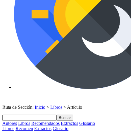
Ruta de Sección:
Inicio
>
Libros
> Artículo
Buscar
Autores
Libros
Recomendados
Extractos
Glosario
Libros
Recomen
Extractos
Glosario