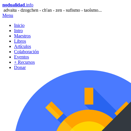
nodualidad
.info
advaita - dzogchen - ch'an - zen - sufismo - taoísmo...
Menu
Inicio
Intro
Maestros
Libros
Artículos
Colaboración
Eventos
+ Recursos
Donar