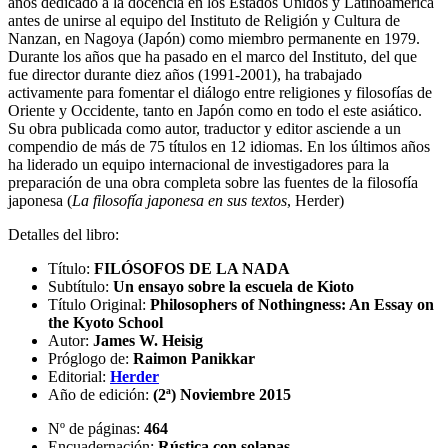
años dedicado a la docencia en los Estados Unidos y Latinoamérica
antes de unirse al equipo del Instituto de Religión y Cultura de
Nanzan, en Nagoya (Japón) como miembro permanente en 1979.
Durante los años que ha pasado en el marco del Instituto, del que
fue director durante diez años (1991-2001), ha trabajado
activamente para fomentar el diálogo entre religiones y filosofías de
Oriente y Occidente, tanto en Japón como en todo el este asiático.
Su obra publicada como autor, traductor y editor asciende a un
compendio de más de 75 títulos en 12 idiomas. En los últimos años
ha liderado un equipo internacional de investigadores para la
preparación de una obra completa sobre las fuentes de la filosofía
japonesa (
La filosofía japonesa en sus textos
, Herder)
Detalles del libro:
Título:
FILÓSOFOS DE LA NADA
Subtítulo:
Un ensayo sobre la escuela de Kioto
Título Original:
Philosophers of Nothingness: An Essay on
the Kyoto School
Autor:
James W. Heisig
Próglogo de:
Raimon Panikkar
Editorial:
Herder
Año de edición:
(2ª) Noviembre 2015
Nº de páginas:
464
Encuadernación:
Rústica con solapas