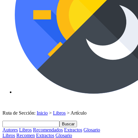
Ruta de Sección:
Inicio
>
Libros
> Artículo
Buscar
Autores
Libros
Recomendados
Extractos
Glosario
Libros
Recomen
Extractos
Glosario