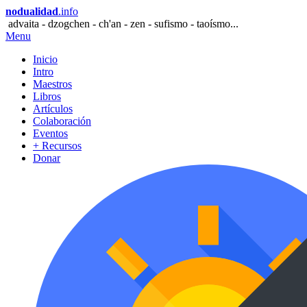
nodualidad
.info
advaita - dzogchen - ch'an - zen - sufismo - taoísmo...
Menu
Inicio
Intro
Maestros
Libros
Artículos
Colaboración
Eventos
+ Recursos
Donar