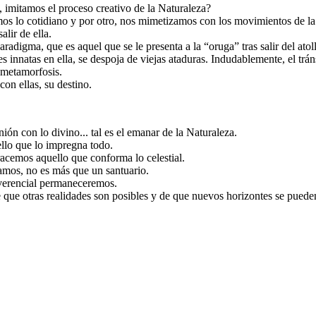
 imitamos el proceso creativo de la Naturaleza?
os lo cotidiano y por otro, nos mimetizamos con los movimientos de la 
lir de ella.
digma, que es aquel que se le presenta a la “oruga” tras salir del atol
atas en ella, se despoja de viejas ataduras. Indudablemente, el tránsi
metamorfosis.
on ellas, su destino.
ión con lo divino... tal es el emanar de la Naturaleza.
llo que lo impregna todo.
cemos aquello que conforma lo celestial.
os, no es más que un santuario.
everencial permaneceremos.
 que otras realidades son posibles y de que nuevos horizontes se pueden