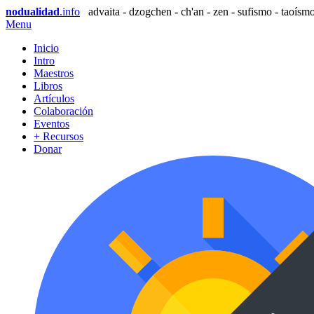
nodualidad
.info
advaita - dzogchen - ch'an - zen - sufismo - taoísmo
Menu
Inicio
Intro
Maestros
Libros
Artículos
Colaboración
Eventos
+ Recursos
Donar