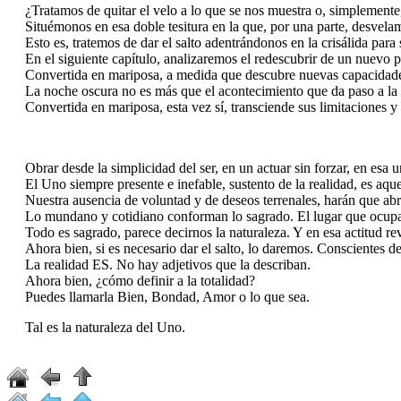
¿Tratamos de quitar el velo a lo que se nos muestra o, simplemente,
Situémonos en esa doble tesitura en la que, por una parte, desvelam
Esto es, tratemos de dar el salto adentrándonos en la crisálida para sa
En el siguiente capítulo, analizaremos el redescubrir de un nuevo para
Convertida en mariposa, a medida que descubre nuevas capacidades inn
La noche oscura no es más que el acontecimiento que da paso a la 
Convertida en mariposa, esta vez sí, transciende sus limitaciones y c
Obrar desde la simplicidad del ser, en un actuar sin forzar, en esa un
El Uno siempre presente e inefable, sustento de la realidad, es aque
Nuestra ausencia de voluntad y de deseos terrenales, harán que abra
Lo mundano y cotidiano conforman lo sagrado. El lugar que ocupam
Todo es sagrado, parece decirnos la naturaleza. Y en esa actitud r
Ahora bien, si es necesario dar el salto, lo daremos. Conscientes de
La realidad ES. No hay adjetivos que la describan.
Ahora bien, ¿cómo definir a la totalidad?
Puedes llamarla Bien, Bondad, Amor o lo que sea.
Tal es la naturaleza del Uno.