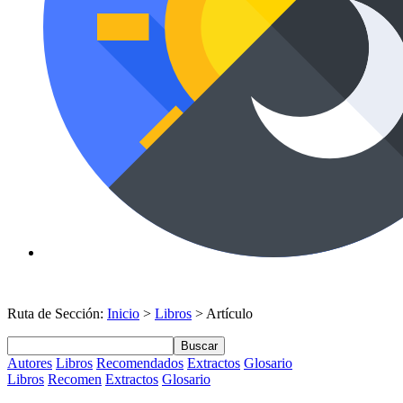
Ruta de Sección:
Inicio
>
Libros
> Artículo
Buscar
Autores
Libros
Recomendados
Extractos
Glosario
Libros
Recomen
Extractos
Glosario