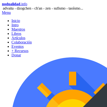
nodualidad
.info
advaita - dzogchen - ch'an - zen - sufismo - taoísmo...
Menu
Inicio
Intro
Maestros
Libros
Artículos
Colaboración
Eventos
+ Recursos
Donar