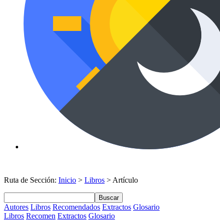
Ruta de Sección:
Inicio
>
Libros
> Artículo
Buscar
Autores
Libros
Recomendados
Extractos
Glosario
Libros
Recomen
Extractos
Glosario