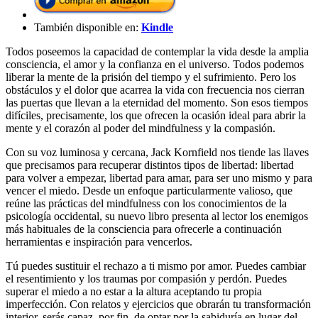
También disponible en:
Kindle
Todos poseemos la capacidad de contemplar la vida desde la amplia
consciencia, el amor y la confianza en el universo. Todos podemos
liberar la mente de la prisión del tiempo y el sufrimiento. Pero los
obstáculos y el dolor que acarrea la vida con frecuencia nos cie­rran
las puertas que llevan a la eternidad del momento. Son esos tiempos
difíciles, precisa­mente, los que ofrecen la ocasión ideal para abrir la
mente y el corazón al poder del mind­fulness y la compasión.
Con su voz luminosa y cercana, Jack Kornfield nos tiende las llaves
que precisamos para recu­perar distintos tipos de libertad: libertad
para volver a empezar, libertad para amar, para ser uno mismo y para
vencer el miedo. Desde un enfoque particularmente valioso, que
reúne las prácticas del mindfulness con los conoci­mientos de la
psicología occidental, su nuevo libro presenta al lector los enemigos
más habituales de la consciencia para ofrecerle a continuación
herramientas e inspiración para vencerlos.
Tú puedes sustituir el rechazo a ti mismo por amor. Puedes cambiar
el resentimiento y los traumas por compasión y perdón. Puedes
superar el miedo a no estar a la altura acep­tando tu propia
imperfección. Con relatos y ejercicios que obrarán tu transformación
inte­rior, serás capaz, por fin, de optar por la sabi­duría en lugar del