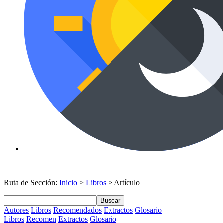
Ruta de Sección:
Inicio
>
Libros
> Artículo
Buscar
Autores
Libros
Recomendados
Extractos
Glosario
Libros
Recomen
Extractos
Glosario