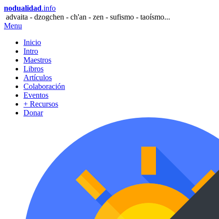
nodualidad
.info
advaita - dzogchen - ch'an - zen - sufismo - taoísmo...
Menu
Inicio
Intro
Maestros
Libros
Artículos
Colaboración
Eventos
+ Recursos
Donar