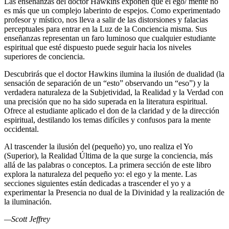
Las enseñanzas del doctor Hawkins exponen que el ego/ mente no
es más que un complejo laberinto de espejos. Como experimentado
profesor y místico, nos lleva a salir de las distorsiones y falacias
perceptuales para entrar en la Luz de la Conciencia misma. Sus
enseñanzas representan un faro luminoso que cualquier estudiante
espiritual que esté dispuesto puede seguir hacia los niveles
superiores de conciencia.
Descubrirás que el doctor Hawkins ilumina la ilusión de dualidad (la
sensación de separación de un “esto” observando un “eso”) y la
verdadera naturaleza de la Subjetividad, la Realidad y la Verdad con
una precisión que no ha sido superada en la literatura espiritual.
Ofrece al estudiante aplicado el don de la claridad y de la dirección
espiritual, destilando los temas difíciles y confusos para la mente
occidental.
Al trascender la ilusión del (pequeño) yo, uno realiza el Yo
(Superior), la Realidad Última de la que surge la conciencia, más
allá de las palabras o conceptos. La primera sección de este libro
explora la naturaleza del pequeño yo: el ego y la mente. Las
secciones siguientes están dedicadas a trascender el yo y a
experimentar la Presencia no dual de la Divinidad y la realización de
la iluminación.
—Scott Jeffrey