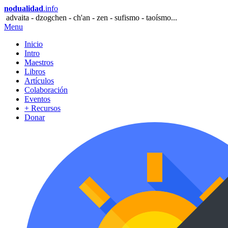
nodualidad
.info
advaita - dzogchen - ch'an - zen - sufismo - taoísmo...
Menu
Inicio
Intro
Maestros
Libros
Artículos
Colaboración
Eventos
+ Recursos
Donar