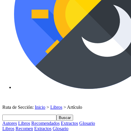
Ruta de Sección:
Inicio
>
Libros
> Artículo
Buscar
Autores
Libros
Recomendados
Extractos
Glosario
Libros
Recomen
Extractos
Glosario