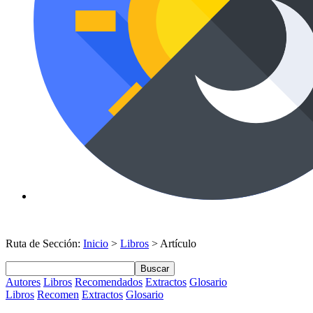
Ruta de Sección:
Inicio
>
Libros
> Artículo
Buscar
Autores
Libros
Recomendados
Extractos
Glosario
Libros
Recomen
Extractos
Glosario