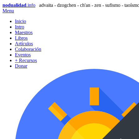
nodualidad
.info
advaita - dzogchen - ch'an - zen - sufismo - taoísmo
Menu
Inicio
Intro
Maestros
Libros
Artículos
Colaboración
Eventos
+ Recursos
Donar