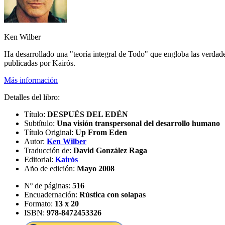
Ken Wilber
Ha desarrollado una "teoría integral de Todo" que engloba las verdades 
publicadas por Kairós.
Más información
Detalles del libro:
Título:
DESPUÉS DEL EDÉN
Subtítulo:
Una visión transpersonal del desarrollo humano
Título Original:
Up From Eden
Autor:
Ken Wilber
Traducción de:
David González Raga
Editorial:
Kairós
Año de edición:
Mayo 2008
Nº de páginas:
516
Encuadernación:
Rústica con solapas
Formato:
13 x 20
ISBN:
978-8472453326