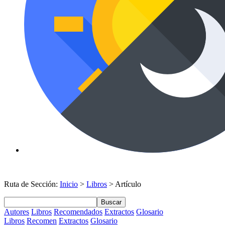
Ruta de Sección:
Inicio
>
Libros
> Artículo
Buscar
Autores
Libros
Recomendados
Extractos
Glosario
Libros
Recomen
Extractos
Glosario