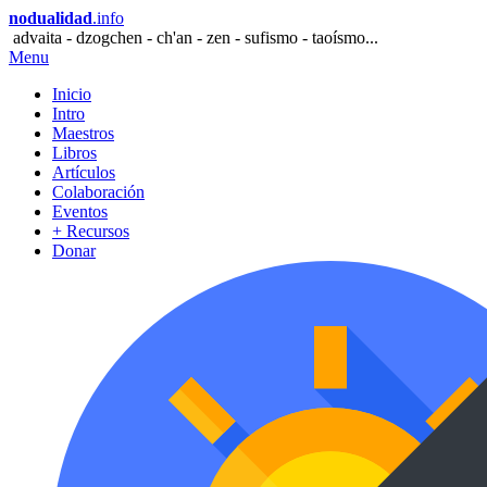
nodualidad
.info
advaita - dzogchen - ch'an - zen - sufismo - taoísmo...
Menu
Inicio
Intro
Maestros
Libros
Artículos
Colaboración
Eventos
+ Recursos
Donar