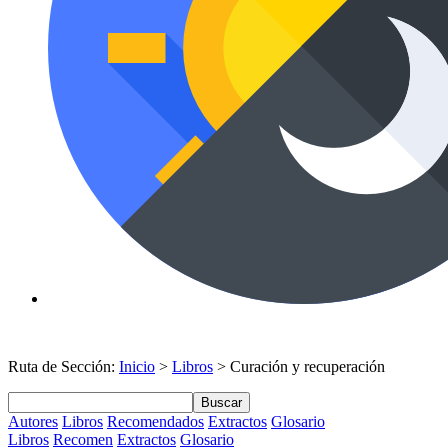
Ruta de Sección:
Inicio
>
Libros
> Curación y recuperación
Buscar
Autores
Libros
Recomendados
Extractos
Glosario
Libros
Recomen
Extractos
Glosario