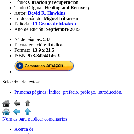
Título:
Curación y recuperación
Título Original:
Healing and Recovery
Autor:
David R. Hawkins
Traducción de:
Miguel Iribarren
Editorial:
El Grano de Mostaza
Año de edición:
Septiembre 2015
Nº de páginas:
537
Encuadernación:
Rústica
Formato:
13.9 x 21.5
ISBN:
978-8494414619
Selección de textos:
Primeras páginas: Índice, prefacio, prólogo, introducción...
Normas para publicar comentarios
Acerca de
|