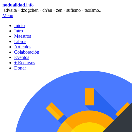
nodualidad
.info
advaita - dzogchen - ch'an - zen - sufismo - taoísmo...
Menu
Inicio
Intro
Maestros
Libros
Artículos
Colaboración
Eventos
+ Recursos
Donar