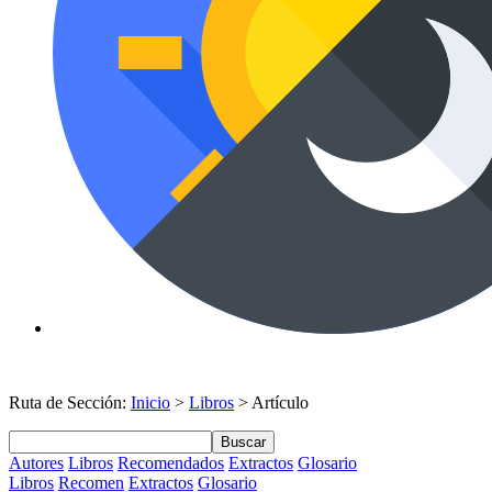
Ruta de Sección:
Inicio
>
Libros
> Artículo
Buscar
Autores
Libros
Recomendados
Extractos
Glosario
Libros
Recomen
Extractos
Glosario