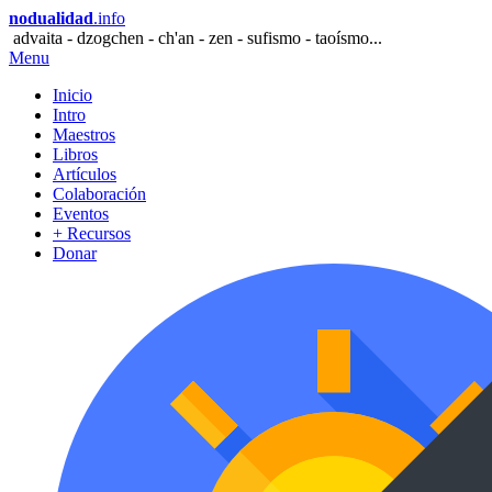
nodualidad
.info
advaita - dzogchen - ch'an - zen - sufismo - taoísmo...
Menu
Inicio
Intro
Maestros
Libros
Artículos
Colaboración
Eventos
+ Recursos
Donar