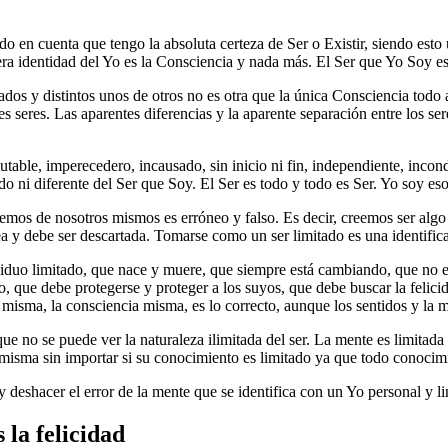
o en cuenta que tengo la absoluta certeza de Ser o Existir, siendo esto
a identidad del Yo es la Consciencia y nada más. El Ser que Yo Soy es 
dos y distintos unos de otros no es otra que la única Consciencia todo a
es seres. Las aparentes diferencias y la aparente separación entre los s
table, imperecedero, incausado, sin inicio ni fin, independiente, incondi
o ni diferente del Ser que Soy. El Ser es todo y todo es Ser. Yo soy eso
enemos de nosotros mismos es erróneo y falso. Es decir, creemos ser al
a y debe ser descartada. Tomarse como un ser limitado es una identificac
dividuo limitado, que nace y muere, que siempre está cambiando, que no
no, que debe protegerse y proteger a los suyos, que debe buscar la felici
 misma, la consciencia misma, es lo correcto, aunque los sentidos y la m
 que no se puede ver la naturaleza ilimitada del ser. La mente es limitad
a misma sin importar si su conocimiento es limitado ya que todo conocim
 deshacer el error de la mente que se identifica con un Yo personal y li
 la felicidad