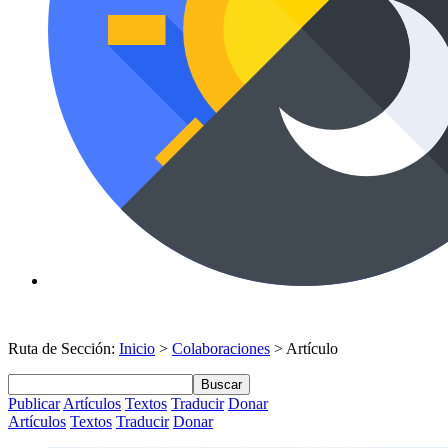
Ruta de Sección:
Inicio
>
Colaboraciones
> Artículo
Buscar
Publicar
Artículos
Textos
Traducir
Donar
Artículos
Textos
Traducir
Donar