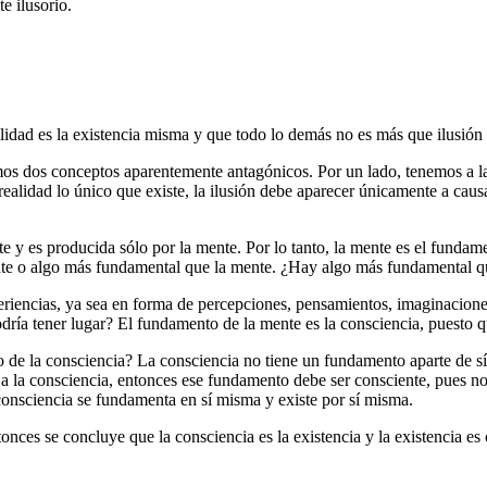
e ilusorio.
lidad es la existencia misma y que todo lo demás no es más que ilusión 
mos dos conceptos aparentemente antagónicos. Por un lado, tenemos a la r
 realidad lo único que existe, la ilusión debe aparecer únicamente a causa
 es producida sólo por la mente. Por lo tanto, la mente es el fundamento
 mente o algo más fundamental que la mente. ¿Hay algo más fundamental 
eriencias, ya sea en forma de percepciones, pensamientos, imaginaciones
podría tener lugar? El fundamento de la mente es la consciencia, puesto 
to de la consciencia? La consciencia no tiene un fundamento aparte de
 la consciencia, entonces ese fundamento debe ser consciente, pues no s
 consciencia se fundamenta en sí misma y existe por sí misma.
onces se concluye que la consciencia es la existencia y la existencia es