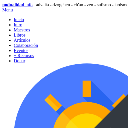
nodualidad
.info
advaita - dzogchen - ch'an - zen - sufismo - taoísmo
Menu
Inicio
Intro
Maestros
Libros
Artículos
Colaboración
Eventos
+ Recursos
Donar