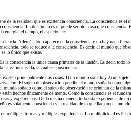
e de la realidad, que es existencia-consciencia. La consciencia es el ori
 la consciencia. La ilusión no es ni puede ser otra cosa que consciencia.
a energía, el tiempo, el espacio, etc.
consciencia. Además, todo aparece en la consciencia y no hay nada fuer
onsciencia, todo se reduce a la consciencia. Es decir, el mundo que obse
 es lo único que existe.
 Es la consciencia la única causa primaria de la ilusión. Es decir, todo 
 la causa incausada, la cual es consciencia.
eño, existen principalmente dos cosas: 1) un mundo soñado y 2) un suje
observación. El sujeto de observación percibe el mundo soñado como alg
l mundo soñado como el sujeto de observación se originan de la misma m
y están hechos únicamente de mente. Como la consciencia es el fundamen
 cosas y experiencias. De la misma manera, todo esta experiencia de un 
 sueño es solamente consciencia y la realidad de lo que llamamos “mundo
 en múltiples formas y múltiples experiencias. La multiplicidad es ilusión