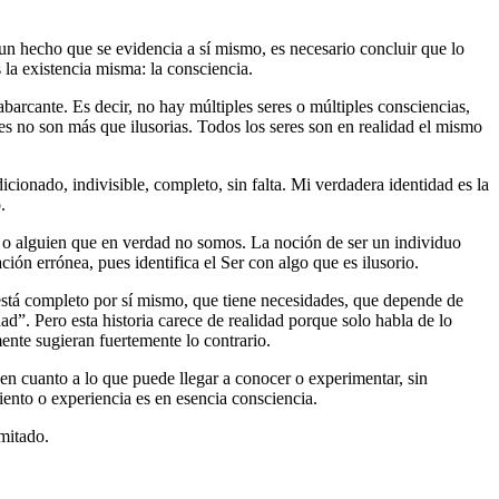
 un hecho que se evidencia a sí mismo, es necesario concluir que lo
la existencia misma: la consciencia.
barcante. Es decir, no hay múltiples seres o múltiples consciencias,
eres no son más que ilusorias. Todos los seres son en realidad el mismo
cionado, indivisible, completo, sin falta. Mi verdadera identidad es la
.
go o alguien que en verdad no somos. La noción de ser un individuo
ión errónea, pues identifica el Ser con algo que es ilusorio.
 está completo por sí mismo, que tiene necesidades, que depende de
dad”. Pero esta historia carece de realidad porque solo habla de lo
ente sugieran fuertemente lo contrario.
a en cuanto a lo que puede llegar a conocer o experimentar, sin
iento o experiencia es en esencia consciencia.
mitado.