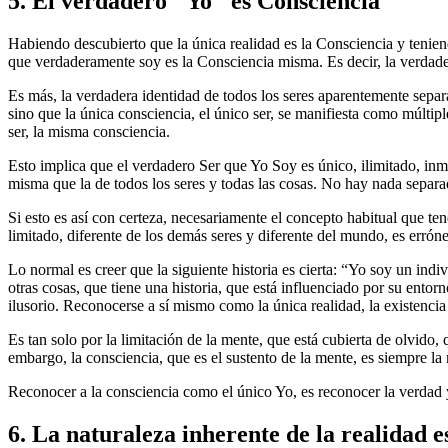
5. El verdadero "Yo" es Consciencia
Habiendo descubierto que la única realidad es la Consciencia y teniend
que verdaderamente soy es la Consciencia misma. Es decir, la verdader
Es más, la verdadera identidad de todos los seres aparentemente separa
sino que la única consciencia, el único ser, se manifiesta como múltipl
ser, la misma consciencia.
Esto implica que el verdadero Ser que Yo Soy es único, ilimitado, inmu
misma que la de todos los seres y todas las cosas. No hay nada separad
Si esto es así con certeza, necesariamente el concepto habitual que t
limitado, diferente de los demás seres y diferente del mundo, es erróne
Lo normal es creer que la siguiente historia es cierta: “Yo soy un in
otras cosas, que tiene una historia, que está influenciado por su entor
ilusorio. Reconocerse a sí mismo como la única realidad, la existencia
Es tan solo por la limitación de la mente, que está cubierta de olvido,
embargo, la consciencia, que es el sustento de la mente, es siempre l
Reconocer a la consciencia como el único Yo, es reconocer la verdad y
6. La naturaleza inherente de la realidad es