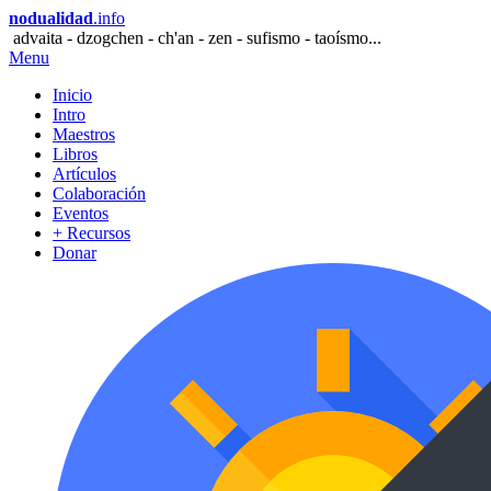
nodualidad
.info
advaita - dzogchen - ch'an - zen - sufismo - taoísmo...
Menu
Inicio
Intro
Maestros
Libros
Artículos
Colaboración
Eventos
+ Recursos
Donar