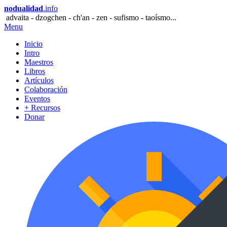
nodualidad
.info
advaita - dzogchen - ch'an - zen - sufismo - taoísmo...
Menu
Inicio
Intro
Maestros
Libros
Artículos
Colaboración
Eventos
+ Recursos
Donar