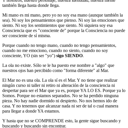
Y nosotros, nuestro personaje, nuestra identidad, nuestra mente
también llega hasta donde llega.
Mi mano es mi mano, pero yo no soy esa mano (aunque también la
sea). Ni soy los pensamientos que pienso. Ni soy las emociones que
siento. Ni soy los sentimientos que siento. Ni siquiera soy esa
Consciencia que es "consciente de" porque la Consciencia no puede
ser consciente de sí misma.
Porque cuando no tengo mano, cuando no tengo pensamientos,
cuando no me emociono, cuando no siento, cuando no soy
consciente, YO (sin ser "yo")
sigo SIENDO
.
La ola no existe. Sólo se le ha puesto ese nombre a "algo" que
nuestros ojos han percibido como "forma diferente" al Mar.
El Mar no es una ola. La ola sí es el Mar. Y no tiene que realizar
ningún curso ni taller ni retiro ni alteración de la consciencia ni
despertar para ser el Mar que ya es, porque YA LO ES. Porque ya lo
Somos. Porque no estamos separados. No se ha perdido ninguna
pieza. No hay nadie dormido ni despierto. No nos hemos ido de
casa. Y no tenemos que alcanzar nada ni ser de tal o cual manera
para llegar a donde YA estamos.
Y hasta que no se COMPRENDE esto, la gente sigue buscando y
buscando y buscando sin encontrar.