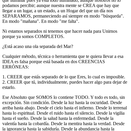
que iluminar pues ya está todo iluminado, aunque nosotros no lo
podamos percibir; aunque nuestra mente se CREA que hay que
llegar a un lugar, a un estado, a un Hogar del que un día nos
SEPARAMOS, permaneciendo así siempre en modo "búsqueda".
En modo "mañana". En modo "me falta".
Ni estamos separados ni tenemos que hacer nada para Unirnos
porque ya somos COMPLETOS.
¿Está acaso una ola separada del Mar?
Cualquier método, técnica o herramienta que te quiera llevar a esa
IDEA es falsa porque está basada en dos CREENCIAS
ERRÓNEAS:
1. CREER que estás separado de lo que Eres, lo cual es imposible.
2. CREER que tú, individualmente, puedes hacer algo para dejar de
estarlo.
Ese Absoluto que SOMOS lo contiene TODO. Y todo es todo, sin
excepción. Sin condición. Desde la luz hasta la oscuridad. Desde
arriba hasta abajo. Desde el cielo hasta el infierno. Desde lo terrenal
hasta lo espiritual. Desde el ruido hasta el silencio. Desde la vigilia
hasta el sueño. Desde la salud hasta la enfermedad. Desde la
valentía hasta la cobardía. Desde la mentira hasta la verdad. Desde
la ignorancia hasta la sabiduría. Desde la abundancia hasta la