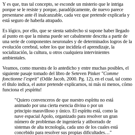
Y es que, tras tal concepto, se esconde un misterio que le intriga
porque se le resiste y porque, paradójicamente, de nuevo parece
presentarse ante él inalcanzable, cada vez que pretende explicarla y
está seguro de haberla atrapado.
Es lógico, por ello, que se sienta satisfecho si supone haber llegado
al punto en que la misma puede ser cabalmente descrita a partir de
una serie de componentes neuronales y de determinados logros de la
evolución cerebral, sobre los que incidiría el aprendizaje, la
socialización, la cultura, u otros cualquiera intervinientes
ambientales.
Veamos, como muestra de lo antedicho y entre muchas posibles, el
siguiente pasaje tomado del libro de Seteven Pinker
"Comme
fonctionne l’esprit"
(Odile Jacob, 2000. Pg. 12), en el cual, tal como
el título indica, el autor pretende explicarnos, ni más ni menos, cómo
funciona el ¡espíritu!
"Quiero convenceros de que nuestro espíritu no está
animado por una cierta esencia divina o por un
principio maravilloso y único. El espíritu está, como la
nave espacial Apolo, organizado para resolver un gran
número de problemas de ingeniería y atiborrado de
sistemas de alta tecnología, cada uno de los cuales está
concebido para resolver sus propias dificultades…"