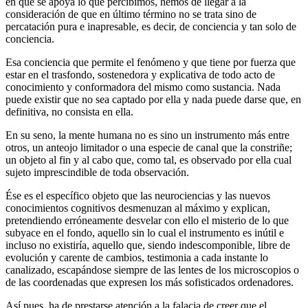
en qué se apoya lo que percibimos, hemos de llegar a la
consideración de que en último término no se trata sino de
percatación pura e inapresable, es decir, de conciencia y tan solo de
conciencia.
Esa conciencia que permite el fenómeno y que tiene por fuerza que
estar en el trasfondo, sostenedora y explicativa de todo acto de
conocimiento y conformadora del mismo como sustancia. Nada
puede existir que no sea captado por ella y nada puede darse que, en
definitiva, no consista en ella.
En su seno, la mente humana no es sino un instrumento más entre
otros, un anteojo limitador o una especie de canal que la constriñe;
un objeto al fin y al cabo que, como tal, es observado por ella cual
sujeto imprescindible de toda observación.
Ése es el específico objeto que las neurociencias y las nuevos
conocimientos cognitivos desmenuzan al máximo y explican,
pretendiendo erróneamente desvelar con ello el misterio de lo que
subyace en el fondo, aquello sin lo cual el instrumento es inútil e
incluso no existiría, aquello que, siendo indescomponible, libre de
evolución y carente de cambios, testimonia a cada instante lo
canalizado, escapándose siempre de las lentes de los microscopios o
de las coordenadas que expresen los más sofisticados ordenadores.
Así pues, ha de prestarse atención a la falacia de creer que el