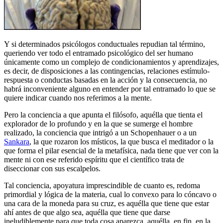
Y si determinados psicólogos conductuales repudian tal término,
queriendo ver todo el entramado psicológico del ser humano
únicamente como un complejo de condicionamientos y aprendizajes,
es decir, de disposiciones a las contingencias, relaciones estímulo-
respuesta o conductas basadas en la acción y la consecuencia, no
habrá inconveniente alguno en entender por tal entramado lo que se
quiere indicar cuando nos referimos a la mente.
Pero la conciencia a que apunta el filósofo, aquélla que tienta el
explorador de lo profundo y en la que se sumerge el hombre
realizado, la conciencia que intrigó a un Schopenhauer o a un
Sankara
, la que rozaron los místicos, la que busca el meditador o la
que forma el pilar esencial de la metafísica, nada tiene que ver con la
mente ni con ese referido espíritu que el científico trata de
diseccionar con sus escalpelos.
Tal conciencia, apoyatura imprescindible de cuanto es, redoma
primordial y lógica de la materia, cual lo convexo para lo cóncavo o
una cara de la moneda para su cruz, es aquélla que tiene que estar
ahí antes de que algo sea, aquélla que tiene que darse
ineludiblemente para que toda cosa aparezca, aquélla, en fin, en la