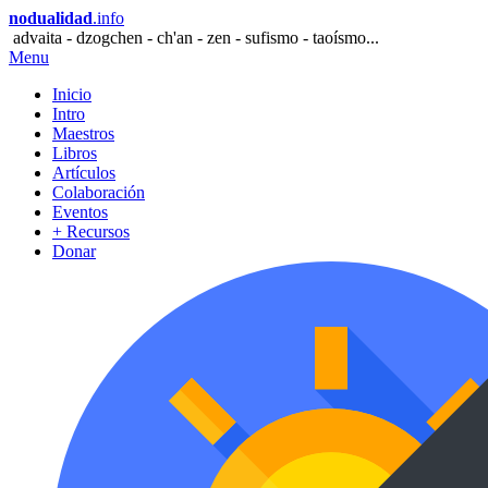
nodualidad
.info
advaita - dzogchen - ch'an - zen - sufismo - taoísmo...
Menu
Inicio
Intro
Maestros
Libros
Artículos
Colaboración
Eventos
+ Recursos
Donar