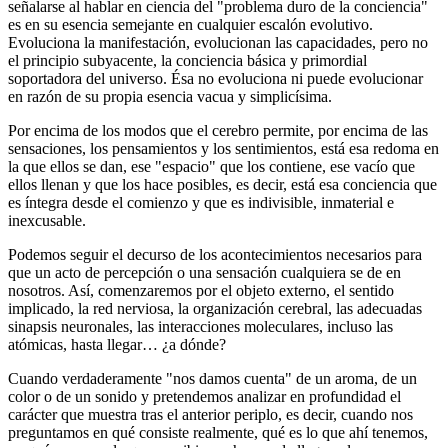
señalarse al hablar en ciencia del "problema duro de la conciencia"
es en su esencia semejante en cualquier escalón evolutivo.
Evoluciona la manifestación, evolucionan las capacidades, pero no
el principio subyacente, la conciencia básica y primordial
soportadora del universo. Ésa no evoluciona ni puede evolucionar
en razón de su propia esencia vacua y simplicísima.
Por encima de los modos que el cerebro permite, por encima de las
sensaciones, los pensamientos y los sentimientos, está esa redoma en
la que ellos se dan, ese "espacio" que los contiene, ese vacío que
ellos llenan y que los hace posibles, es decir, está esa conciencia que
es íntegra desde el comienzo y que es indivisible, inmaterial e
inexcusable.
Podemos seguir el decurso de los acontecimientos necesarios para
que un acto de percepción o una sensación cualquiera se de en
nosotros. Así, comenzaremos por el objeto externo, el sentido
implicado, la red nerviosa, la organización cerebral, las adecuadas
sinapsis neuronales, las interacciones moleculares, incluso las
atómicas, hasta llegar… ¿a dónde?
Cuando verdaderamente "nos damos cuenta" de un aroma, de un
color o de un sonido y pretendemos analizar en profundidad el
carácter que muestra tras el anterior periplo, es decir, cuando nos
preguntamos en qué consiste realmente, qué es lo que ahí tenemos,