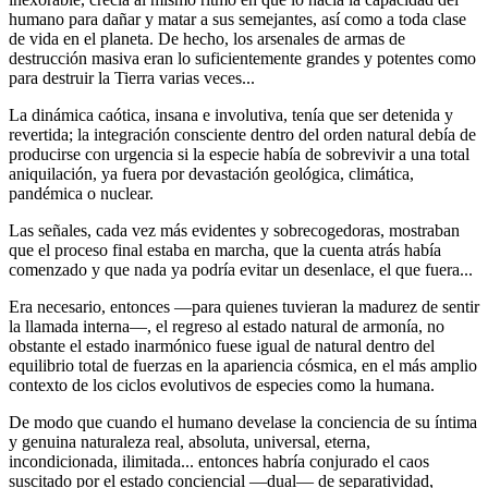
humano para dañar y matar a sus semejantes, así como a toda clase
de vida en el planeta. De hecho, los arsenales de armas de
destrucción masiva eran lo suficientemente grandes y potentes como
para destruir la Tierra varias veces...
La dinámica caótica, insana e involutiva, tenía que ser detenida y
revertida; la integración consciente dentro del orden natural debía de
producirse con urgencia si la especie había de sobrevivir a una total
aniquilación, ya fuera por devastación geológica, climática,
pandémica o nuclear.
Las señales, cada vez más evidentes y sobrecogedoras, mostraban
que el proceso final estaba en marcha, que la cuenta atrás había
comenzado y que nada ya podría evitar un desenlace, el que fuera...
Era necesario, entonces ―para quienes tuvieran la madurez de sentir
la llamada interna―, el regreso al estado natural de armonía, no
obstante el estado inarmónico fuese igual de natural dentro del
equilibrio total de fuerzas en la apariencia cósmica, en el más amplio
contexto de los ciclos evolutivos de especies como la humana.
De modo que cuando el humano develase la conciencia de su íntima
y genuina naturaleza real, absoluta, universal, eterna,
incondicionada, ilimitada... entonces habría conjurado el caos
suscitado por el estado conciencial ―dual― de separatividad,