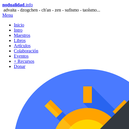
nodualidad
.info
advaita - dzogchen - ch'an - zen - sufismo - taoísmo...
Menu
Inicio
Intro
Maestros
Libros
Artículos
Colaboración
Eventos
+ Recursos
Donar