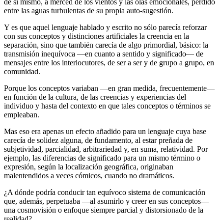
de sí mismo, a merced de los vientos y las olas emocionales, perdido
entre las aguas turbulentas de su propia auto-sugestión.
Y es que aquel lenguaje hablado y escrito no sólo parecía reforzar
con sus conceptos y distinciones artificiales la creencia en la
separación, sino que también carecía de algo primordial, básico: la
transmisión inequívoca ―en cuanto a sentido y significado― de
mensajes entre los interlocutores, de ser a ser y de grupo a grupo, en
comunidad.
Porque los conceptos variaban ―en gran medida, frecuentemente―
en función de la cultura, de las creencias y experiencias del
individuo y hasta del contexto en que tales conceptos o términos se
empleaban.
Mas eso era apenas un efecto añadido para un lenguaje cuya base
carecía de solidez alguna, de fundamento, al estar preñada de
subjetividad, parcialidad, arbitrariedad y, en suma, relatividad. Por
ejemplo, las diferencias de significado para un mismo término o
expresión, según la localización geográfica, originaban
malentendidos a veces cómicos, cuando no dramáticos.
¿A dónde podría conducir tan equívoco sistema de comunicación
que, además, perpetuaba ―al asumirlo y creer en sus conceptos―
una cosmovisión o enfoque siempre parcial y distorsionado de la
realidad?