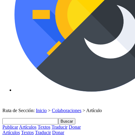
Ruta de Sección:
Inicio
>
Colaboraciones
> Artículo
Buscar
Publicar
Artículos
Textos
Traducir
Donar
Artículos
Textos
Traducir
Donar