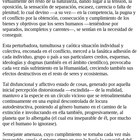
virtualmente del resto de la naturaleza, dando lugar a la tensión, la
oposición, la sensación de separación, escasez, carencia o falta de
plenitud; lo cual devino ―a su vez― en la competencia, la pugna y
el conflicto por la obtención, consecución y cumplimiento de los
bienes y objetivos que los seres humanos ―teniéndose por
separados, incompletos y carentes―, se sentían en la necesidad de
conseguir.
Esta perturbadora, tumultuosa y caótica situación individual y
colectiva, enconada en el conflicto, merced a la fanática adhesión de
cada individuo, grupo o país a sus particulares credos, esquemas,
ideologías y dogmas (también en el ámbito científico), provocaba
cada vez más sufrimiento en la Humanidad, creciendo también sus
efectos destructivos en el resto de seres y ecosistemas.
Tal disfuncional y aflictivo estado de cosas, generado por aquella
inicial percepción distorsionada ―escindida― de la realidad,
mantuvo a la especie en un círculo vicioso que se retroalimentaba
continuamente en una espiral descontrolada de locura
autodestructiva, poniendo al género humano en el camino de la
extinción e involucrando en ella también, progresivamente, al
planeta que lo albergaba (el cual era inseparable de él, por mucho
que el humano lo ignorase).
Semejante amenaza, cuyo cumplimiento se tornaba cada vez más
inexorable, crecía al mismo ritmo en que lo hacía la capacidad del