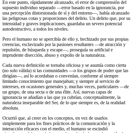
En este punto, rápidamente alcanzado, el error de comprensión del
supuesto individuo separado ―error basado en la ignorancia, por
una percepción distorsionada de sí y del entorno―, había alcanzado
las peligrosas cotas y proporciones del delirio. Un delirio que, por su
intensidad y graves implicaciones, guardaba un severo potencial
autodestructivo, a todos los niveles.
Pero el humano no se apercibía de ello y, hechizado por sus propias
creencias, esclavizado por la pasiones resultantes ―de atracción y
repulsión, de búsqueda y escape―, proseguía su artificial e
imprudente disección, abuso y expolio de la naturaleza.
Cada nueva definición se tornaba oficiosa y se asumía como cierta
(no solo válida) si las comunidades ―o los grupos de poder que las
dirigían―, así lo acordaban o convenían, conforme al siempre
limitado conocimiento que manejaban; y siempre al servicio de
intereses, en ocasiones generales y, muchas veces, particulares ―de
un grupo, de una secta o de una élite. Así, nuevas capas de
ignorancia se añadían a las que ya cubrían, conceptualmente, la
naturaleza inseparable del Ser, de lo que siempre es, de la realidad
absoluta.
Ocurrió que, al creer en los conceptos, en vez de usarlos
simplemente para los fines prácticos de la comunicación y la
interacción eficaces con el medio, el humano se escindió