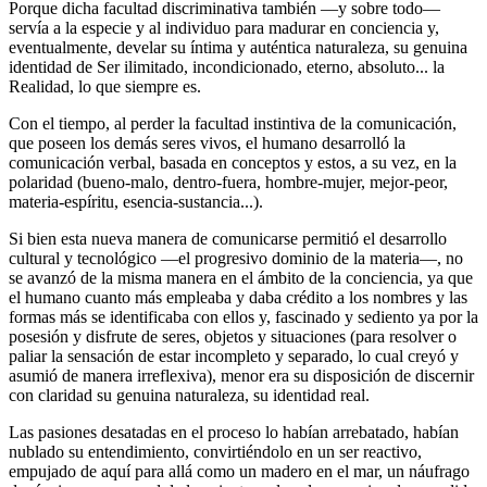
Porque dicha facultad discriminativa también ―y sobre todo―
servía a la especie y al individuo para madurar en conciencia y,
eventualmente, develar su íntima y auténtica naturaleza, su genuina
identidad de Ser ilimitado, incondicionado, eterno, absoluto... la
Realidad, lo que siempre es.
Con el tiempo, al perder la facultad instintiva de la comunicación,
que poseen los demás seres vivos, el humano desarrolló la
comunicación verbal, basada en conceptos y estos, a su vez, en la
polaridad (bueno-malo, dentro-fuera, hombre-mujer, mejor-peor,
materia-espíritu, esencia-sustancia...).
Si bien esta nueva manera de comunicarse permitió el desarrollo
cultural y tecnológico ―el progresivo dominio de la materia―, no
se avanzó de la misma manera en el ámbito de la conciencia, ya que
el humano cuanto más empleaba y daba crédito a los nombres y las
formas más se identificaba con ellos y, fascinado y sediento ya por la
posesión y disfrute de seres, objetos y situaciones (para resolver o
paliar la sensación de estar incompleto y separado, lo cual creyó y
asumió de manera irreflexiva), menor era su disposición de discernir
con claridad su genuina naturaleza, su identidad real.
Las pasiones desatadas en el proceso lo habían arrebatado, habían
nublado su entendimiento, convirtiéndolo en un ser reactivo,
empujado de aquí para allá como un madero en el mar, un náufrago