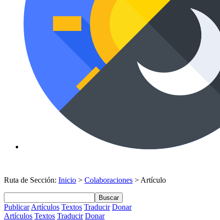
Ruta de Sección:
Inicio
>
Colaboraciones
> Artículo
Buscar
Publicar
Artículos
Textos
Traducir
Donar
Artículos
Textos
Traducir
Donar