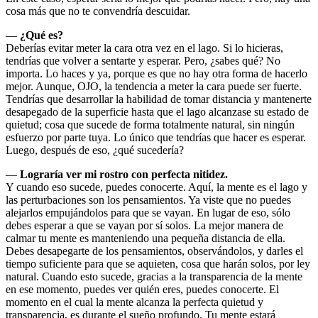
cosa más que no te convendría descuidar.
―
¿Qué es?
Deberías evitar meter la cara otra vez en el lago. Si lo hicieras,
tendrías que volver a sentarte y esperar. Pero, ¿sabes qué? No
importa. Lo haces y ya, porque es que no hay otra forma de hacerlo
mejor. Aunque, OJO, la tendencia a meter la cara puede ser fuerte.
Tendrías que desarrollar la habilidad de tomar distancia y mantenerte
desapegado de la superficie hasta que el lago alcanzase su estado de
quietud; cosa que sucede de forma totalmente natural, sin ningún
esfuerzo por parte tuya. Lo único que tendrías que hacer es esperar.
Luego, después de eso, ¿qué sucedería?
―
Lograría ver mi rostro con perfecta nitidez.
Y cuando eso sucede, puedes conocerte. Aquí, la mente es el lago y
las perturbaciones son los pensamientos. Ya viste que no puedes
alejarlos empujándolos para que se vayan. En lugar de eso, sólo
debes esperar a que se vayan por sí solos. La mejor manera de
calmar tu mente es manteniendo una pequeña distancia de ella.
Debes desapegarte de los pensamientos, observándolos, y darles el
tiempo suficiente para que se aquieten, cosa que harán solos, por ley
natural. Cuando esto sucede, gracias a la transparencia de la mente
en ese momento, puedes ver quién eres, puedes conocerte. El
momento en el cual la mente alcanza la perfecta quietud y
transparencia, es durante el sueño profundo. Tu mente estará