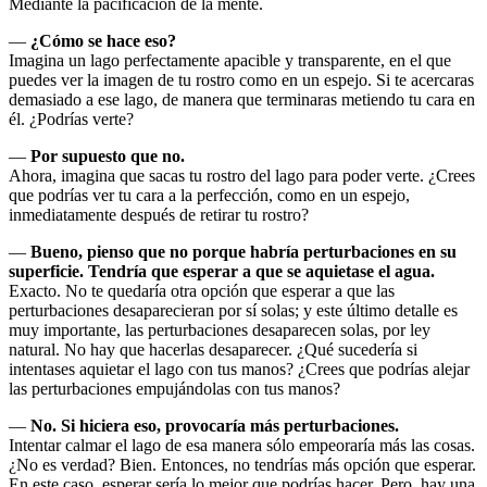
Mediante la pacificación de la mente.
―
¿Cómo se hace eso?
Imagina un lago perfectamente apacible y transparente, en el que
puedes ver la imagen de tu rostro como en un espejo. Si te acercaras
demasiado a ese lago, de manera que terminaras metiendo tu cara en
él. ¿Podrías verte?
―
Por supuesto que no.
Ahora, imagina que sacas tu rostro del lago para poder verte. ¿Crees
que podrías ver tu cara a la perfección, como en un espejo,
inmediatamente después de retirar tu rostro?
―
Bueno, pienso que no porque habría perturbaciones en su
superficie. Tendría que esperar a que se aquietase el agua.
Exacto. No te quedaría otra opción que esperar a que las
perturbaciones desaparecieran por sí solas; y este último detalle es
muy importante, las perturbaciones desaparecen solas, por ley
natural. No hay que hacerlas desaparecer. ¿Qué sucedería si
intentases aquietar el lago con tus manos? ¿Crees que podrías alejar
las perturbaciones empujándolas con tus manos?
―
No. Si hiciera eso, provocaría más perturbaciones.
Intentar calmar el lago de esa manera sólo empeoraría más las cosas.
¿No es verdad? Bien. Entonces, no tendrías más opción que esperar.
En este caso, esperar sería lo mejor que podrías hacer. Pero, hay una