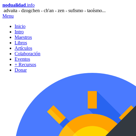
nodualidad
.info
advaita - dzogchen - ch'an - zen - sufismo - taoísmo...
Menu
Inicio
Intro
Maestros
Libros
Artículos
Colaboración
Eventos
+ Recursos
Donar