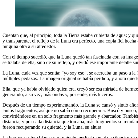
Cuentan que, al principio, toda la Tierra estaba cubierta de agua; y qu
y transparente, el reflejo de la Luna era perfecto, una copia fiel hec
ninguna otra a su alrededor.
Con el tiempo sucedió, que la Luna quedó tan fascinada con su imagen
se trataba de ella, sino de su reflejo, y olvidó ese importante detalle 
La Luna, cada vez que sentía: "yo soy eso", se acercaba un paso a la T
múltiples pedazos. La imagen original se había perdido, y ahora queda
Ella, que ya había olvidado quién era, creyó ser esa miríada de hermos
generando, a su vez, más ondas y, por ende, más luceros.
Después de un tiempo experimentando, la Luna se cansó y sintió añora
tantos fragmentos, así que no sabía cómo recuperarla. Buscó y buscó, 
convirtiéndose en un solo fragmento más grande y abarcador. También 
distancia, y por cada distancia que tomaba, más fragmentos se reunían
fueron recuperando su quietud, y la Luna, su altura.
La hermosa esfera blanca y refulgente, perfecta, quieta y silenciosa, 