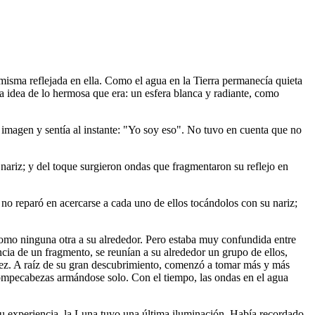
í misma reflejada en ella. Como el agua en la Tierra permanecía quieta
ía idea de lo hermosa que era: un esfera blanca y radiante, como
 imagen y sentía al instante: "Yo soy eso". No tuvo en cuenta que no
 nariz; y del toque surgieron ondas que fragmentaron su reflejo en
 no reparó en acercarse a cada uno de ellos tocándolos con su nariz;
como ninguna otra a su alrededor. Pero estaba muy confundida entre
cia de un fragmento, se reunían a su alrededor un grupo de ellos,
vez. A raíz de su gran descubrimiento, comenzó a tomar más y más
 rompecabezas armándose solo. Con el tiempo, las ondas en el agua
 su experiencia, la Luna tuvo una última iluminación. Había recordado