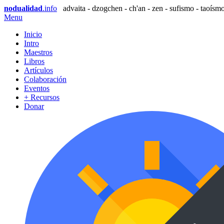
nodualidad
.info
advaita - dzogchen - ch'an - zen - sufismo - taoísmo
Menu
Inicio
Intro
Maestros
Libros
Artículos
Colaboración
Eventos
+ Recursos
Donar