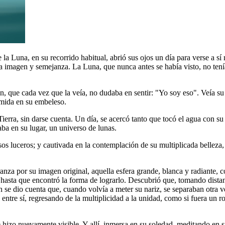
e la Luna, en su recorrido habitual, abrió sus ojos un día para verse a s
ha a imagen y semejanza. La Luna, que nunca antes se había visto, no ten
, que cada vez que la veía, no dudaba en sentir: "Yo soy eso". Veía su
sumida en su embeleso.
ierra, sin darse cuenta. Un día, se acercó tanto que tocó el agua con su
ba en su lugar, un universo de lunas.
os luceros; y cautivada en la contemplación de su multiplicada belleza,
nza por su imagen original, aquella esfera grande, blanca y radiante, 
hasta que encontró la forma de lograrlo. Descubrió que, tomando distan
se dio cuenta que, cuando volvía a meter su nariz, se separaban otra 
 entre sí, regresando de la multiplicidad a la unidad, como si fuera un
se hizo nuevamente visible. Y allí, inmersa en su soledad, meditando en