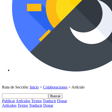
Ruta de Sección:
Inicio
>
Colaboraciones
> Artículo
Buscar
Publicar
Artículos
Textos
Traducir
Donar
Artículos
Textos
Traducir
Donar