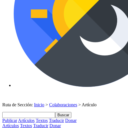
Ruta de Sección:
Inicio
>
Colaboraciones
> Artículo
Buscar
Publicar
Artículos
Textos
Traducir
Donar
Artículos
Textos
Traducir
Donar