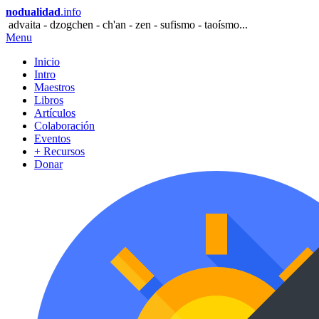
nodualidad
.info
advaita - dzogchen - ch'an - zen - sufismo - taoísmo...
Menu
Inicio
Intro
Maestros
Libros
Artículos
Colaboración
Eventos
+ Recursos
Donar