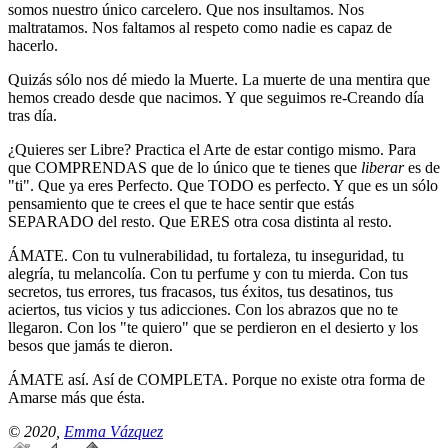
somos nuestro único carcelero. Que nos insultamos. Nos
maltratamos. Nos faltamos al respeto como nadie es capaz de
hacerlo.
Quizás sólo nos dé miedo la Muerte. La muerte de una mentira que
hemos creado desde que nacimos. Y que seguimos re-Creando día
tras día.
¿Quieres ser Libre? Practica el Arte de estar contigo mismo. Para
que COMPRENDAS que de lo único que te tienes que
liberar
es de
"ti". Que ya eres Perfecto. Que TODO es perfecto. Y que es un sólo
pensamiento que te crees el que te hace sentir que estás
SEPARADO del resto. Que ERES otra cosa distinta al resto.
ÁMATE. Con tu vulnerabilidad, tu fortaleza, tu inseguridad, tu
alegría, tu melancolía. Con tu perfume y con tu mierda. Con tus
secretos, tus errores, tus fracasos, tus éxitos, tus desatinos, tus
aciertos, tus vicios y tus adicciones. Con los abrazos que no te
llegaron. Con los "te quiero" que se perdieron en el desierto y los
besos que jamás te dieron.
ÁMATE así. Así de COMPLETA. Porque no existe otra forma de
Amarse más que ésta.
© 2020,
Emma Vázquez