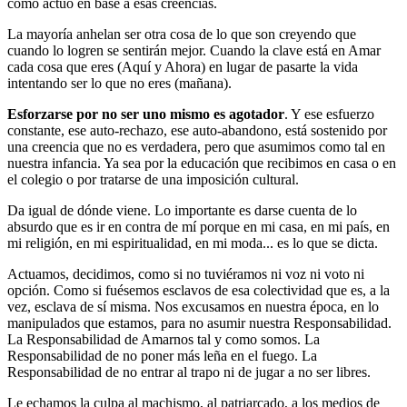
cómo actúo en base a esas creencias.
La mayoría anhelan ser otra cosa de lo que son creyendo que
cuando lo logren se sentirán mejor. Cuando la clave está en Amar
cada cosa que eres (Aquí y Ahora) en lugar de pasarte la vida
intentando ser lo que no eres (mañana).
Esforzarse por no ser uno mismo es agotador
. Y ese esfuerzo
constante, ese auto-rechazo, ese auto-abandono, está sostenido por
una creencia que no es verdadera, pero que asumimos como tal en
nuestra infancia. Ya sea por la educación que recibimos en casa o en
el colegio o por tratarse de una imposición cultural.
Da igual de dónde viene. Lo importante es darse cuenta de lo
absurdo que es ir en contra de mí porque en mi casa, en mi país, en
mi religión, en mi espiritualidad, en mi moda... es lo que se dicta.
Actuamos, decidimos, como si no tuviéramos ni voz ni voto ni
opción. Como si fuésemos esclavos de esa colectividad que es, a la
vez, esclava de sí misma. Nos excusamos en nuestra época, en lo
manipulados que estamos, para no asumir nuestra Responsabilidad.
La Responsabilidad de Amarnos tal y como somos. La
Responsabilidad de no poner más leña en el fuego. La
Responsabilidad de no entrar al trapo ni de jugar a no ser libres.
Le echamos la culpa al machismo, al patriarcado, a los medios de