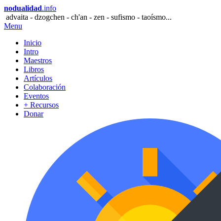
nodualidad
.info
advaita - dzogchen - ch'an - zen - sufismo - taoísmo...
Menu
Inicio
Intro
Maestros
Libros
Artículos
Colaboración
Eventos
+ Recursos
Donar