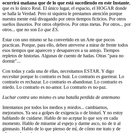
ocurrirá mañana que de lo que está sucediendo en este Instante
,
que es lo único Real. El único lugar, el espacio, el HOGAR donde
se halla la Verdad. Pero ni siquiera le prestamos atención porque
nuestra mente está divagando por otros tiempos ficticios. Por otros
sueños ilusorios. Por otros objetivos. Por otras metas. Por otros... por
otros... que no son
Lo que ES
.
Estar con uno mismo se ha convertido en un Arte que pocos
practican. Porque, para ello, deben atreverse a mirar de frente todos
esos tiempos que aparecen y desaparecen a su antojo. Tiempos
repletos de historias. Algunas de cuento de hadas. Otras "para no
dormir"...
Con todas y cada una de ellas, necesitamos ESTAR. Y digo
necesitar
porque lo contrario es huir. Lo contrario es guerrear. Lo
contrario es rechazar. Lo contrario es abandonar. Lo contrario es
miedo. Lo contrario es no-amor. Lo contrario es no-paz.
Luchar contra uno mismo es una batalla perdida de antemano
Intentamos por todos los medios y
miedos
... cambiarnos,
mejorarnos. Ya sea a golpes de exigencia o de bisturí. Y no estoy
hablando de cuidarse. Hablo de no aceptar lo que soy en cada
momento. Hablo de mirarme al espejo y darme asco, no de ir al
gimnasio. Hablo de lo que pienso de mí, de cómo me trato y de