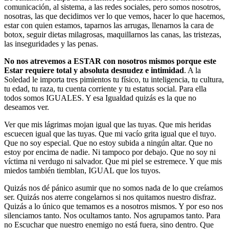
comunicación, al sistema, a las redes sociales, pero somos nosotros,
nosotras, las que decidimos ver lo que vemos, hacer lo que hacemos,
estar con quien estamos, taparnos las arrugas, llenarnos la cara de
botox, seguir dietas milagrosas, maquillarnos las canas, las tristezas,
las inseguridades y las penas.
No nos atrevemos a ESTAR con nosotros mismos porque este
Estar requiere total y absoluta desnudez e intimidad
. A la
Soledad le importa tres pimientos tu físico, tu inteligencia, tu cultura,
tu edad, tu raza, tu cuenta corriente y tu estatus social. Para ella
todos somos IGUALES. Y esa Igualdad quizás es la que no
deseamos ver.
Ver que mis lágrimas mojan igual que las tuyas. Que mis heridas
escuecen igual que las tuyas. Que mi vacío grita igual que el tuyo.
Que no soy especial. Que no estoy subida a ningún altar. Que no
estoy por encima de nadie. Ni tampoco por debajo. Que no soy ni
víctima ni verdugo ni salvador. Que mi piel se estremece. Y que mis
miedos también tiemblan, IGUAL que los tuyos.
Quizás nos dé pánico asumir que no somos nada de lo que creíamos
ser. Quizás nos aterre congelarnos si nos quitamos nuestro disfraz.
Quizás a lo único que temamos es a nosotros mismos. Y por eso nos
silenciamos tanto. Nos ocultamos tanto. Nos agrupamos tanto. Para
no Escuchar que nuestro enemigo no está fuera, sino dentro. Que