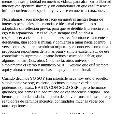
menos que sea prioridad en nuestras vidas... para alcanzar la libertad
interior, esa apertura sincera y sin condiciones en que esa Presencia
infinita comience a despertar... y avivarse en nuestros corazones.
Necesitamos hacer mucho espacio en nuestras mentes llenas de
intereses personales, de creencias e ideas mal concebidas o
adoptadas sin reflexión previa, para que se debilite la creencia en el
ego y la separación... y el sol (que siempre está) vuelva a
resplandecer a cielo abierto... entonces, recién entonces la mente se
desengaña, gira sobre sí misma y comienza a mirar hacia adentro... a
verse como es... a redescubrir su origen... y reconocerse como una
proyección espontánea de la más pura y simple existencia ... de ese
conocimiento supremo que tanto hemos escuchado hablar, que
algunos llaman Dios, otros Conciencia, otros universo, o
simplemente el eterno y luminoso SER... Aquello que está siempre
aquí y ahora, como nuestra base o apoyo incondicional.
Cuando decimos YO SOY (sin agregarle nada, soy esto o aquello,
simplemente yo soy) es cierto, decimos la mayor verdad que
podemos expresar... BASTA CON SÓLO SER... pero hermanos
queridos, nos hemos alejado mucho de esa inocencia original... nos
hemos perdido demasiado, al punto de convertirnos en buscadores y
seguidores de caminos inciertos, confundidos muchas veces por
tantas opciones.