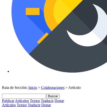
Ruta de Sección:
Inicio
>
Colaboraciones
> Artículo
Buscar
Publicar
Artículos
Textos
Traducir
Donar
Artículos
Textos
Traducir
Donar