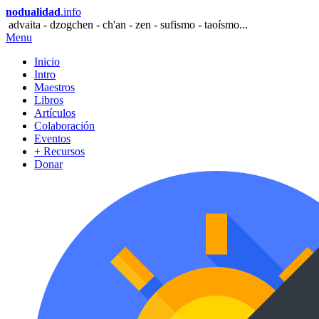
nodualidad
.info
advaita - dzogchen - ch'an - zen - sufismo - taoísmo...
Menu
Inicio
Intro
Maestros
Libros
Artículos
Colaboración
Eventos
+ Recursos
Donar