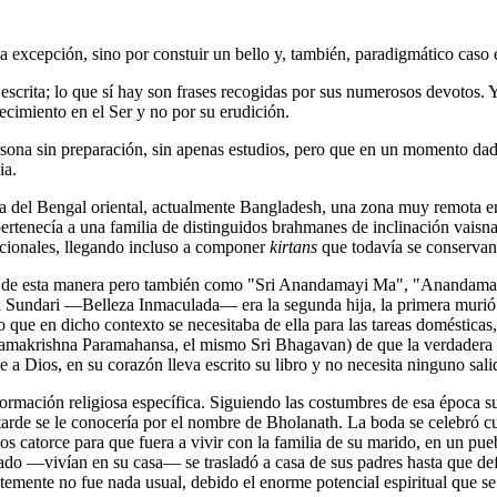
excepción, sino por constuir un bello y, también, paradigmático caso e
scrita; lo que sí hay son frases recogidas por sus numerosos devotos. Y
ecimiento en el Ser y no por su erudición.
ona sin preparación, sin apenas estudios, pero que en un momento dado
ia.
 del Bengal oriental, actualmente Bangladesh, una zona muy remota en 
rtenecía a una familia de distinguidos brahmanes de inclinación vaisn
vocionales, llegando incluso a componer
kirtans
que todavía se conservan 
 ella de esta manera pero también como "Sri Anandamayi Ma", "Ananda
Sundari ―Belleza Inmaculada― era la segunda hija, la primera murió a 
 que en dicho contexto se necesitaba de ella para las tareas doméstica
 (Ramakrishna Paramahansa, el mismo Sri Bhagavan) de que la verdadera 
 Dios, en su corazón lleva escrito su libro y no necesita ninguno sali
 formación religiosa específica. Siguiendo las costumbres de esa época
arde se le conocería por el nombre de Bholanath. La boda se celebró 
os catorce para que fuera a vivir con la familia de su marido, en un p
ñado ―vivían en su casa― se trasladó a casa de sus padres hasta que de
temente no fue nada usual, debido el enorme potencial espiritual que s