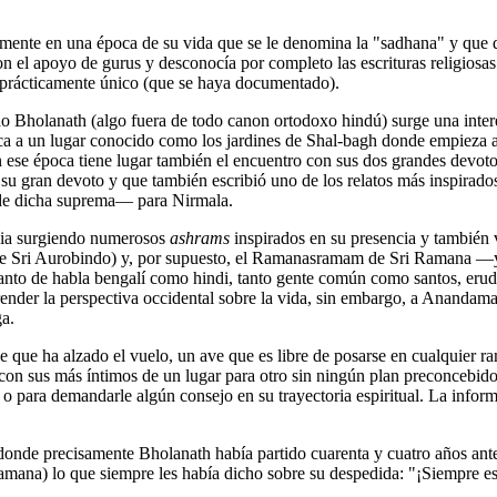
neamente en una época de su vida que se le denomina la "sadhana" y qu
 el apoyo de gurus y desconocía por completo las escrituras religiosas
 prácticamente único (que se haya documentado).
rido Bholanath (algo fuera de todo canon ortodoxo hindú) surge una in
cca a un lugar conocido como los jardines de Shal-bagh donde empieza 
 ese época tiene lugar también el encuentro con sus dos grandes devotos:
 su gran devoto y que también escribió uno de los relatos más inspira
de dicha suprema― para Nirmala.
ndia surgiendo numerosos
ashrams
inspirados en su presencia y también v
 de Sri Aurobindo) y, por supuesto, el Ramanasramam de Sri Ramana ―ya
to de habla bengalí como hindi, tanto gente común como santos, erudi
ender la perspectiva occidental sobre la vida, sin embargo, a Anandama
a.
ue ha alzado el vuelo, un ave que es libre de posarse en cualquier rama
 con sus más íntimos de un lugar para otro sin ningún plan preconcebid
 o para demandarle algún consejo en su trayectoria espiritual. La inform
nde precisamente Bholanath había partido cuarenta y cuatro años antes.
Ramana) lo que siempre les había dicho sobre su despedida: "¡Siempre e