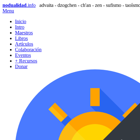
nodualidad
.info
advaita - dzogchen - ch'an - zen - sufismo - taoísmo
Menu
Inicio
Intro
Maestros
Libros
Artículos
Colaboración
Eventos
+ Recursos
Donar