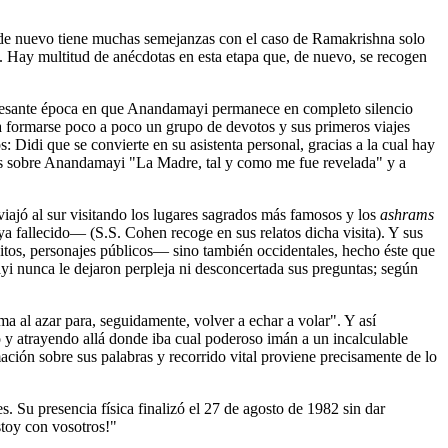
e de nuevo tiene muchas semejanzas con el caso de Ramakrishna solo
. Hay multitud de anécdotas en esta etapa que, de nuevo, se recogen
teresante época en que Anandamayi permanece en completo silencio
a formarse poco a poco un grupo de devotos y sus primeros viajes
 Didi que se convierte en su asistenta personal, gracias a la cual hay
dos sobre Anandamayi "La Madre, tal y como me fue revelada" y a
iajó al sur visitando los lugares sagrados más famosos y los
ashrams
 fallecido― (S.S. Cohen recoge en sus relatos dicha visita). Y sus
tos, personajes públicos― sino también occidentales, hecho éste que
yi nunca le dejaron perpleja ni desconcertada sus preguntas; según
 al azar para, seguidamente, volver a echar a volar". Y así
o y atrayendo allá donde iba cual poderoso imán a un incalculable
ación sobre sus palabras y recorrido vital proviene precisamente de lo
 Su presencia física finalizó el 27 de agosto de 1982 sin dar
stoy con vosotros!"