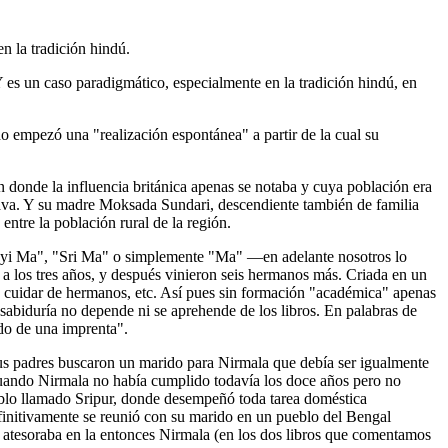
n la tradición hindú.
 es un caso paradigmático, especialmente en la tradición hindú, en
 empezó una "realización espontánea" a partir de la cual su
donde la influencia británica apenas se notaba y cuya población era
ava. Y su madre Moksada Sundari, descendiente también de familia
entre la población rural de la región.
mayi Ma", "Sri Ma" o simplemente "Ma" ―en adelante nosotros lo
los tres años, y después vinieron seis hermanos más. Criada en un
s, cuidar de hermanos, etc. Así pues sin formación "académica" apenas
sabiduría no depende ni se aprehende de los libros. En palabras de
do de una imprenta".
 sus padres buscaron un marido para Nirmala que debía ser igualmente
cuando Nirmala no había cumplido todavía los doce años pero no
ueblo llamado Sripur, donde desempeñó toda tarea doméstica
finitivamente se reunió con su marido en un pueblo del Bengal
e atesoraba en la entonces Nirmala (en los dos libros que comentamos