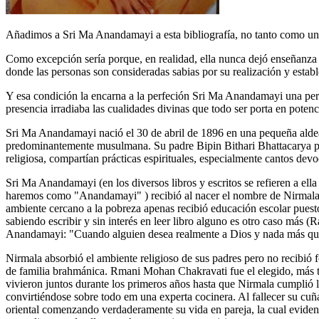
Añadimos a Sri Ma Anandamayi a esta bibliografía, no tanto como una 
Como excepción sería porque, en realidad, ella nunca dejó enseñanza e
donde las personas son consideradas sabias por su realización y establ
Y esa condición la encarna a la perfeción Sri Ma Anandamayi una pers
presencia irradiaba las cualidades divinas que todo ser porta en potenc
Sri Ma Anandamayi nació el 30 de abril de 1896 en una pequeña aldea
predominantemente musulmana. Su padre Bipin Bithari Bhattacarya pe
religiosa, compartían prácticas espirituales, especialmente cantos de
Sri Ma Anandamayi (en los diversos libros y escritos se refieren a
haremos como "Anandamayi" ) recibió al nacer el nombre de Nirmala 
ambiente cercano a la pobreza apenas recibió educación escolar puesto
sabiendo escribir y sin interés en leer libro alguno es otro caso más
Anandamayi: "Cuando alguien desea realmente a Dios y nada más que a
Nirmala absorbió el ambiente religioso de sus padres pero no recibió
de familia brahmánica. Rmani Mohan Chakravati fue el elegido, más t
vivieron juntos durante los primeros años hasta que Nirmala cumplió l
convirtiéndose sobre todo em una experta cocinera. Al fallecer su cu
oriental comenzando verdaderamente su vida en pareja, la cual eviden