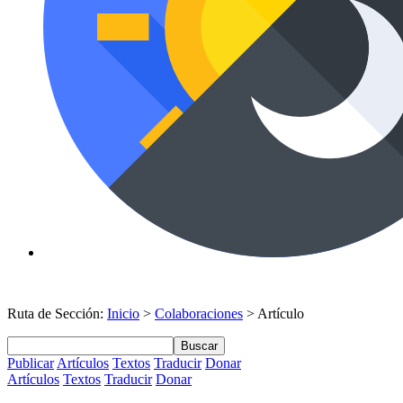
Ruta de Sección:
Inicio
>
Colaboraciones
> Artículo
Buscar
Publicar
Artículos
Textos
Traducir
Donar
Artículos
Textos
Traducir
Donar