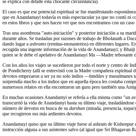
se explica con detalle esta chocante circunstancia).
El caso es que ese potencial espiritual se fue manifestando espontá
que en Anandamayi todavía es más espectacular ya que no contó ni con
en estos libros y que nos hacen ver que nos encontramos con un caso
Tras una asombrosa "auto-iniciación" y posterior iniciación a su ma
durante años. Se trasladan por razones de trabajo de Bholanath a Da
dando lugar a
ashrams
(ermitas-monasterios) en diferentes lugares. En
recogida una ingente información de la vida de Anandamayi; y Bhaiji
quien se le debe el apelativo de Anandamayi Ma ―Madre rebosante 
Con los años los viajes se sucedieron por todo el norte y centro de I
de Pondicherry (allí se entrevistó con la Madre compañera espiritual
devotos empezaron a ser ya no solo indios ―hindúes y musulmanes tan
sorprendía mucho a los indios que en aquella época les costaba compr
numerosos relatos en ella encontraron un guru pero también una Amig
En muchas ocasiones Anandamyi se refería a ella misma como "un ave q
transcurrió la vida de Anandamyi hasta su último viaje, trasladándose
número de devotos en busca de su
darshan
(mirada, presencia, toque)
que recogieron sus más ardientes devotos.
Anandamayi quiso que su último viaje fuese al ashram de Kishenpur do
instrucción alguna a sus asistentes salvo (al igual que Sri Bhagavan 