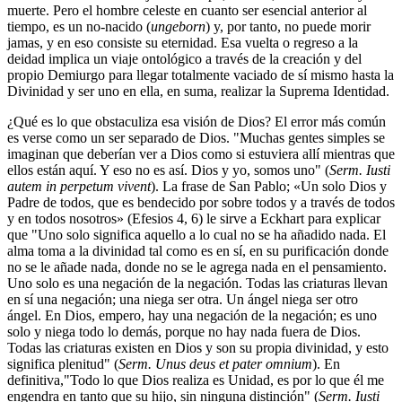
muerte. Pero el hombre celeste en cuanto ser esencial anterior al
tiempo, es un no-nacido (
ungeborn
) y, por tanto, no puede morir
jamas, y en eso consiste su eternidad. Esa vuelta o regreso a la
deidad implica un viaje ontológico a través de la creación y del
propio Demiurgo para llegar totalmente vaciado de sí mismo hasta la
Divinidad y ser uno en ella, en suma, realizar la Suprema Identidad.
¿Qué es lo que obstaculiza esa visión de Dios? El error más común
es verse como un ser separado de Dios. "Muchas gentes simples se
imaginan que deberían ver a Dios como si estuviera allí mientras que
ellos están aquí. Y eso no es así. Dios y yo, somos uno" (
Serm. Iusti
autem in perpetum vivent
). La frase de San Pablo; «Un solo Dios y
Padre de todos, que es bendecido por sobre todos y a través de todos
y en todos nosotros» (Efesios 4, 6) le sirve a Eckhart para explicar
que "Uno solo significa aquello a lo cual no se ha añadido nada. El
alma toma a la divinidad tal como es en sí, en su purificación donde
no se le añade nada, donde no se le agrega nada en el pensamiento.
Uno solo es una negación de la negación. Todas las criaturas llevan
en sí una negación; una niega ser otra. Un ángel niega ser otro
ángel. En Dios, empero, hay una negación de la negación; es uno
solo y niega todo lo demás, porque no hay nada fuera de Dios.
Todas las criaturas existen en Dios y son su propia divinidad, y esto
significa plenitud" (
Serm. Unus deus et pater omnium
). En
definitiva,"Todo lo que Dios realiza es Unidad, es por lo que él me
engendra en tanto que su hijo, sin ninguna distinción" (
Serm. Iusti