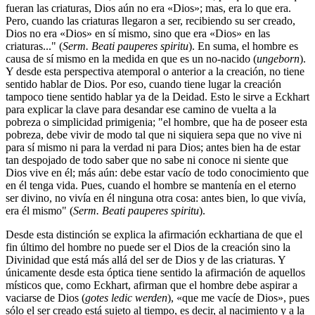
fueran las criaturas, Dios aún no era «Dios»; mas, era lo que era.
Pero, cuando las criaturas llegaron a ser, recibiendo su ser creado,
Dios no era «Dios» en sí mismo, sino que era «Dios» en las
criaturas..." (
Serm. Beati pauperes spiritu
). En suma, el hombre es
causa de sí mismo en la medida en que es un no-nacido (
ungeborn
).
Y desde esta perspectiva atemporal o anterior a la creación, no tiene
sentido hablar de Dios. Por eso, cuando tiene lugar la creación
tampoco tiene sentido hablar ya de la Deidad. Esto le sirve a Eckhart
para explicar la clave para desandar ese camino de vuelta a la
pobreza o simplicidad primigenia; "el hombre, que ha de poseer esta
pobreza, debe vivir de modo tal que ni siquiera sepa que no vive ni
para sí mismo ni para la verdad ni para Dios; antes bien ha de estar
tan despojado de todo saber que no sabe ni conoce ni siente que
Dios vive en él; más aún: debe estar vacío de todo conocimiento que
en él tenga vida. Pues, cuando el hombre se mantenía en el eterno
ser divino, no vivía en él ninguna otra cosa: antes bien, lo que vivía,
era él mismo" (
Serm. Beati pauperes spiritu
).
Desde esta distinción se explica la afirmación eckhartiana de que el
fin último del hombre no puede ser el Dios de la creación sino la
Divinidad que está más allá del ser de Dios y de las criaturas. Y
únicamente desde esta óptica tiene sentido la afirmación de aquellos
místicos que, como Eckhart, afirman que el hombre debe aspirar a
vaciarse de Dios (
gotes ledic werden
), «que me vacíe de Dios», pues
sólo el ser creado está sujeto al tiempo, es decir, al nacimiento y a la