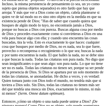
Incluso, la misma persistencia de pensamiento (o sea, un yo como
sujeto que piensa objetos separados) es otro fardo que hay que
arrojar. Y más que ver a Dios como un objeto, cabría plantearse si
quien ve de tal modo no es sino otro objeto en la medida en que su
existencia pende de Dios; "Has de saber que cuando quiera que
busques de algún modo lo tuyo, no encontrarás jamás a Dios,
porque no buscas a Dios con pureza. Buscas alguna cosa por medio
de Dios y procedes exactamente como si convirtieras a Dios en una
vela para buscar algo con ella; y cuando uno encuentra las cosas
buscadas, tira la vela. Esto es exactamente lo que haces: cualquier
cosa que busques por medio de Dios, no es nada, sea lo que fuere,
provecho o recompensa o recogimiento o lo que sea; buscas la nada
y por tanto encuentras la nada. El que halles la nada, no se debe sino
a que buscas la nada. Todas las criaturas son pura nada. No digo que
sean insignificantes o que sean algo: son pura nada. Lo que no tiene
ser no es nada. Todas las criaturas no tienen ser, porque su ser pende
de la presencia de Dios. Si Dios se apartara por un solo momento de
todas las criaturas, se anonadarían. He dicho a veces, y es verdad:
Quien tomara junto con Dios todo el mundo, no tendría más que si
tuviera a Dios solo. Sin Dios, todas las criaturas no tienen más ser
del que tendría una mosca sin Dios, exactamente lo mismo, ni más
ni menos" (
Serm. Omne datum optimum
).
Entonces ¿cómo un objeto o una nada puede unirse a Dios? ¡De
ninguna manera! Como Dios no es objeto, solo puede asemejarse