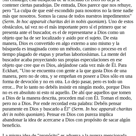
contener ciertas paradojas. De entrada, Dios parece que nos rehuye,
pero "La culpa de que esté escondido para nosotros no la tiene nadie
más que nosotros. Somos la causa de todos nuestros impedimentos"
(
Serm. In hoc apparuit charitas dei in nobis quoniam
). Uno de estos
obstáculos, tal vez no el más importante pero sí el primero que se
presenta ante el buscador, es el de representarse a Dios como un
objeto que ha de ser localizado y asido por el sujeto. De esta
manera, Dios es convertido en algo externo a uno mismo y la
búsqueda es imaginada como un método, camino o proceso en el
tiempo plagado de etapas y pruebas laboriosísimas. La mente del
buscador acaba proyectando sus propias especulaciones en ese
objeto que cree que es Dios, alejándose cada vez más de Él. Para
Eckhart, "Uno se encuentra con gente a la que gusta Dios de una
manera, pero no de otra, y se empeñan en poseer a Dios sólo en una
forma de devoción y no en otra. Lo dejo pasar, pero es todo un
error... Por lo tanto no debéis insistir en ningún modo, porque Dios
no es en absoluto ni esto ni aquello. De ahí que aquellos que tomen
a Dios de la manera descrita, proceden mal con Él. Toman el modo,
pero no a Dios. Por ende recordad esta palabra: Debéis pensar
puramente en Dios y buscarlo a Él" (
Serm. In hoc apparuit charitas
dei in nobis quoniam
). Pensar en Dios con pureza implica
abandonar la idea de acercarse a Dios con propósito de sacar algún
beneficio.
La misma idea de "propósito" es adversa a la pureza mencionada.