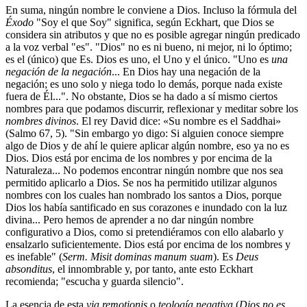
En suma, ningún nombre le conviene a Dios. Incluso la fórmula del
Éxodo
"Soy el que Soy" significa, según Eckhart, que Dios se
considera sin atributos y que no es posible agregar ningún predicado
a la voz verbal "es". "Dios" no es ni bueno, ni mejor, ni lo óptimo;
es el (único) que Es. Dios es uno, el Uno y el único. "Uno es
una
negación de la negación
... En Dios hay una negación de la
negación; es uno solo y niega todo lo demás, porque nada existe
fuera de Él...". No obstante, Dios se ha dado a sí mismo ciertos
nombres para que podamos discurrir, reflexionar y meditar sobre los
nombres divinos
. El rey David dice: «Su nombre es el Saddhai»
(Salmo 67, 5). "Sin embargo yo digo: Si alguien conoce siempre
algo de Dios y de ahí le quiere aplicar algún nombre, eso ya no es
Dios. Dios está por encima de los nombres y por encima de la
Naturaleza... No podemos encontrar ningún nombre que nos sea
permitido aplicarlo a Dios. Se nos ha permitido utilizar algunos
nombres con los cuales han nombrado los santos a Dios, porque
Dios los había santificado en sus corazones e inundado con la luz
divina... Pero hemos de aprender a no dar ningún nombre
configurativo a Dios, como si pretendiéramos con ello alabarlo y
ensalzarlo suficientemente. Dios está por encima de los nombres y
es inefable" (
Serm. Misit dominas manum suam
). Es
Deus
absonditus
, el innombrable y, por tanto, ante esto Eckhart
recomienda; "escucha y guarda silencio".
La esencia de esta
via remotionis
o
teología negativa
(
Dios no es