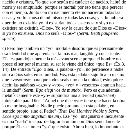
nacido y criatura, "lo que soy según mi carácter de nacido, habrá de
morir y ser aniquilado, porque es mortal; por eso tiene que perecer
con el tiempo. Junto con mi nacimiento eterno nacieron todas las
cosas y yo fui causa de mí mismo y todas las cosas; y si lo hubiera
querido no existiría yo ni existirían todas las cosas; y si yo no
existiera no existiría «Dios». Yo soy la causa de que Dios es «Dios»;
si yo no existiera, Dios no sería «Dios»" (
Serm. Beati pauperes
spiritu
).
c) Pero hay también un "yo" mortal e ilusorio que es precisamente
esa identidad que aparenta ser la más real, tangible y consistente.
Ella es paradójicamente la más evanescente porque el hombre no
posee el ser por sí mismo, su ser le viene del único «que Es» (Éx 3,
14). De entrada "
Ego
, o sea, la palabra «yo», no pertenece a nadie
sino a Dios solo, en su unidad.
Vos
, esta palabra significa lo mismo
que «vosotros»: para que todos seáis uno en la unidad, esto quiere
decir: las palabras «ego» y «vos», «yo» y «vosotros» apuntan hacia
la unidad" (
Serm. Ego elegi vos de mundo
). Pero es que además,
metafísicamente este «yo» supondría una alteridad (
anderheit
)
intolerable para Dios. "Aquel que dice «yo» tiene que hacer la obra
lo mejor imaginable. Nadie puede pronunciar esta palabra, en
sentido propio, sino el Padre" (
Trat. Del Hombre Noble
y
Serm.
Ecce ego mitto angelum meum
). Ese "yo" imaginario e inexistente
es una "nada" incapaz de lograr la unión con Dios sencillamente
porque Él es el único "yo" que existe. Ahora bien, lo importante es