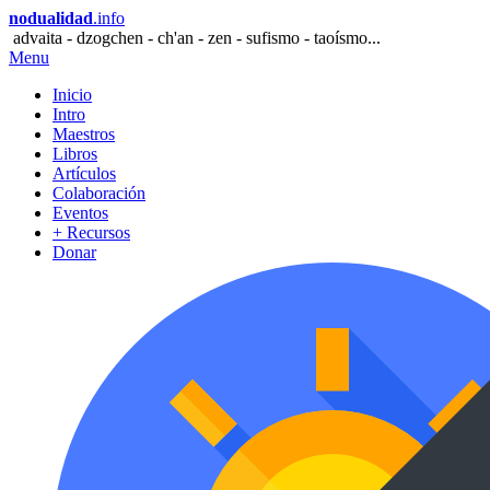
nodualidad
.info
advaita - dzogchen - ch'an - zen - sufismo - taoísmo...
Menu
Inicio
Intro
Maestros
Libros
Artículos
Colaboración
Eventos
+ Recursos
Donar