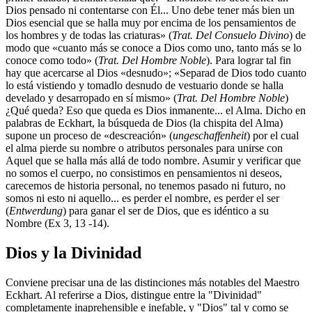
Dios pensado ni contentarse con Él... Uno debe tener más bien un
Dios esencial que se halla muy por encima de los pensamientos de
los hombres y de todas las criaturas» (
Trat. Del Consuelo Divino
) de
modo que «cuanto más se conoce a Dios como uno, tanto más se lo
conoce como todo» (
Trat. Del Hombre Noble
). Para lograr tal fin
hay que acercarse al Dios «desnudo»; «Separad de Dios todo cuanto
lo está vistiendo y tomadlo desnudo de vestuario donde se halla
develado y desarropado en sí mismo» (
Trat. Del Hombre Noble
)
¿Qué queda? Eso que queda es Dios inmanente... el Alma. Dicho en
palabras de Eckhart, la búsqueda de Dios (la chispita del Alma)
supone un proceso de «descreación» (
ungeschaffenheit
) por el cual
el alma pierde su nombre o atributos personales para unirse con
Aquel que se halla más allá de todo nombre. Asumir y verificar que
no somos el cuerpo, no consistimos en pensamientos ni deseos,
carecemos de historia personal, no tenemos pasado ni futuro, no
somos ni esto ni aquello... es perder el nombre, es perder el ser
(
Entwerdung
) para ganar el ser de Dios, que es idéntico a su
Nombre (Ex 3, 13 -14).
Dios y la Divinidad
Conviene precisar una de las distinciones más notables del Maestro
Eckhart. Al referirse a Dios, distingue entre la "Divinidad"
completamente inaprehensible e inefable, y "Dios" tal y como se