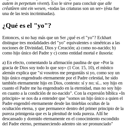
autem in perpetum vivent
). Eso le sirve para concluir que
alle
crêatûren sint ein wesen
, «todas las criaturas son un ser» (ésta fue
una de las tesis incriminadas).
¿Qué es el "yo"?
Entonces, si no hay más que un Ser ¿qué es el "yo"? Eckhart
distingue tres modalidades del "yo" equivalentes o simétricas a las
nociones de Divinidad, Dios y Creación; a) como no-nacido; b)
como hijo único del Padre y c) como entidad mortal e ilusoria:
a) En efecto, comentando la afirmación paulina de que «Por la
gracia de Dios soy todo lo que soy» (1 Cor. 15, 10), el místico
alemán explica que "si vosotros me preguntáis si yo, como soy un
hijo único engendrado eternamente por el Padre celestial, he sido
también eternamente hijo en Dios, contesto: sí y no; sí... soy hijo en
cuanto el Padre me ha engendrado en la eternidad, mas no soy hijo
en cuanto a la condición de no-nacido". Con la expresión bíblica «In
principio» se nos da a entender que "somos un hijo único a quien el
Padre engendró eternamente desde las tinieblas ocultas de la
ocultación eterna, y que permanece dentro del primer principio de la
pureza primigenia que es la plenitud de toda pureza. Allí he
descansado y dormido eternamente en el conocimiento escondido
del Padre eterno, permaneciendo adentro sin ser pronunciado"