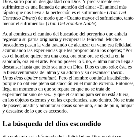
Dios, sufro por mi desigualdad con Dios. Y precisamente ese
sufrimiento es una llamada de atención del alma; «El animal más
rápido que nos lleva a la perfección es el sufrimiento» (
Trat. Del
Consuelo Divino
) de modo que «Cuanto mayor el sufrimiento, tanto
menor el sufrimiento» (
Trat. Del Hombre Noble
).
Aquí comienza el camino del buscador, del peregrino que anhela
regresar a su patria originaria y recuperar la felicidad. Muchos
buscadores pasan la vida tratando de alcanzar en vano esa felicidad
acumulando las experiencias que les proporcionan los objetos; "Por
eso el hombre quiere ora una cosa, ora otra; ora se ejercita en la
sabiduría, ora en el arte. Por no poseer lo Uno, el alma nunca llega a
descansar hasta que todo sea uno en Dios. Dios es uno solo; ésta es
la bienaventuranza del alma y su adorno y su descanso" (
Serm.
Unus deus etpater omnium
). Pero el hombre continúa insatisfecho
porque no obtiene plena satisfacción en el mundo externo. Entonces,
llega un momento en que se repara en que no se trata de
experimentar sino de ser... y que el camino para ser no está afuera,
en los objetos externos y en las experiencias, sino dentro. No se trata
de poseer, añadir y amontonar cosas sobre uno, sino de pulir, limpiar
y desasirse de lo que es accesorio.
La búsqueda del dios escondido
Sin embargo, esta búsqueda de la felicidad en Dios no deja se