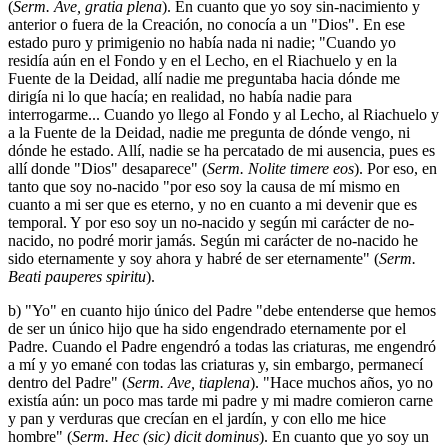
(
Serm. Ave, gratia plena
). En cuanto que yo soy sin-nacimiento y
anterior o fuera de la Creación, no conocía a un "Dios". En ese
estado puro y primigenio no había nada ni nadie; "Cuando yo
residía aún en el Fondo y en el Lecho, en el Riachuelo y en la
Fuente de la Deidad, allí nadie me preguntaba hacia dónde me
dirigía ni lo que hacía; en realidad, no había nadie para
interrogarme... Cuando yo llego al Fondo y al Lecho, al Riachuelo y
a la Fuente de la Deidad, nadie me pregunta de dónde vengo, ni
dónde he estado. Allí, nadie se ha percatado de mi ausencia, pues es
allí donde "Dios" desaparece" (
Serm. Nolite timere eos
). Por eso, en
tanto que soy no-nacido "por eso soy la causa de mí mismo en
cuanto a mi ser que es eterno, y no en cuanto a mi devenir que es
temporal. Y por eso soy un no-nacido y según mi carácter de no-
nacido, no podré morir jamás. Según mi carácter de no-nacido he
sido eternamente y soy ahora y habré de ser eternamente" (
Serm.
Beati pauperes spiritu
).
b) "Yo" en cuanto hijo único del Padre "debe entenderse que hemos
de ser un único hijo que ha sido engendrado eternamente por el
Padre. Cuando el Padre engendró a todas las criaturas, me engendró
a mí y yo emané con todas las criaturas y, sin embargo, permanecí
dentro del Padre" (
Serm. Ave, tiaplena
). "Hace muchos años, yo no
existía aún: un poco mas tarde mi padre y mi madre comieron carne
y pan y verduras que crecían en el jardín, y con ello me hice
hombre" (
Serm. Hec (sic) dicit dominus
). En cuanto que yo soy un