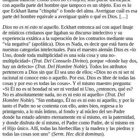
con aquella parte del hombre que tampoco es un objeto. Eso es lo
que Eckhart llama "chispita" o fondo del alma. Averiguar cuál es esa
parte del hombre equivale a averiguar quién o qué es Dios. […]
Dios no es ni esto ni aquello
. Eckhart entronca así con aquel linaje
de místicos cristianos que ligaban su discurso intelectivo y su
experiencia extática a la superación de los contrarios mediante una
"vía negativa" (apofática). Dios es Nada, es decir que está fuera de
nuestras categorías intelectuales. Para el maestro alemán Dios es «lo
Uno, donde toda multiplicidad es una sola cosa y una no-
multiplicidad» (
Trat. Del Consuelo Divino
), porque «donde hay dos,
hay un defecto» (
Trat. Del Hombre Noble
). Todos los atributos
pertenecen a Dios sin que Él sea uno de ellos; «Dios no es ni ser ni
racional ni conoce esto o aquello. Por eso, Dios es libre de todas las
cosas y por eso es todas las cosas». Y el mismo maestro pregunta:
«Si Él no es ni bondad ni ser ni verdad ni Uno, ¿entonces, qué es?
No es absolutamente nada, no es ni esto ni aquello» (
Trat. Del
Hombre Noble
). "Sin embargo, Él no es ni esto ni aquello, y por lo
tanto el Padre no se contenta con ello, antes bien, regresa a lo
primigenio, a lo más íntimo, al fondo y al núcleo del ser-Padre
donde ha estado adentro eternamente en sí mismo, en la paternidad,
y donde disfruta de sí mismo, el Padre como Padre, de sí mismo en
el Hijo único. Allí, todas las hierbecillas y la madera y las piedras y
todas las cosas son uno" (
Serm. Hec dicit dominus
).