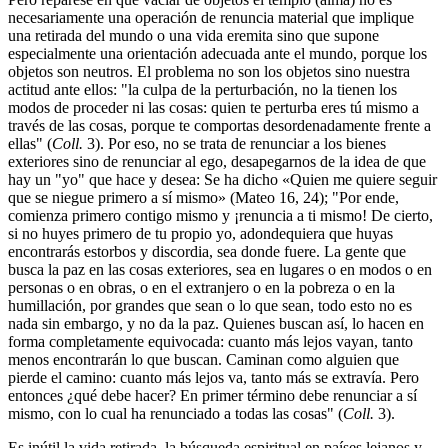
necesariamente una operación de renuncia material que implique
una retirada del mundo o una vida eremita sino que supone
especialmente una orientación adecuada ante el mundo, porque los
objetos son neutros. El problema no son los objetos sino nuestra
actitud ante ellos: "la culpa de la perturbación, no la tienen los
modos de proceder ni las cosas: quien te perturba eres tú mismo a
través de las cosas, porque te comportas desordenadamente frente a
ellas" (
Coll.
3). Por eso, no se trata de renunciar a los bienes
exteriores sino de renunciar al ego, desapegarnos de la idea de que
hay un "yo" que hace y desea: Se ha dicho «Quien me quiere seguir
que se niegue primero a sí mismo» (Mateo 16, 24); "Por ende,
comienza primero contigo mismo y ¡renuncia a ti mismo! De cierto,
si no huyes primero de tu propio yo, adondequiera que huyas
encontrarás estorbos y discordia, sea donde fuere. La gente que
busca la paz en las cosas exteriores, sea en lugares o en modos o en
personas o en obras, o en el extranjero o en la pobreza o en la
humillación, por grandes que sean o lo que sean, todo esto no es
nada sin embargo, y no da la paz. Quienes buscan así, lo hacen en
forma completamente equivocada: cuanto más lejos vayan, tanto
menos encontrarán lo que buscan. Caminan como alguien que
pierde el camino: cuanto más lejos va, tanto más se extravía. Pero
entonces ¿qué debe hacer? En primer término debe renunciar a sí
mismo, con lo cual ha renunciado a todas las cosas" (
Coll.
3).
Es inútil la vida retirada, la búsqueda espiritual en países lejanos y