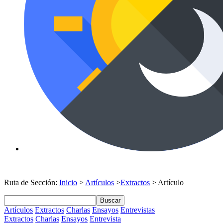
Ruta de Sección:
Inicio
>
Artículos
>
Extractos
> Artículo
Buscar
Artículos
Extractos
Charlas
Ensayos
Entrevistas
Extractos
Charlas
Ensayos
Entrevista