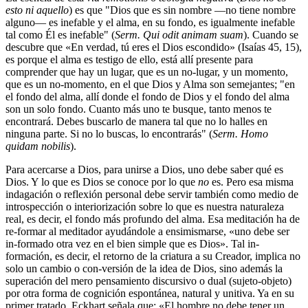
esto ni aquello
) es que "Dios que es sin nombre —no tiene nombre
alguno— es inefable y el alma, en su fondo, es igualmente inefable
tal como Él es inefable" (
Serm. Qui odit animam suam
). Cuando se
descubre que «En verdad, tú eres el Dios escondido» (Isaías 45, 15),
es porque el alma es testigo de ello, está allí presente para
comprender que hay un lugar, que es un no-lugar, y un momento,
que es un no-momento, en el que Dios y Alma son semejantes; "en
el fondo del alma, allí donde el fondo de Dios y el fondo del alma
son un solo fondo. Cuanto más uno te busque, tanto menos te
encontrará. Debes buscarlo de manera tal que no lo halles en
ninguna parte. Si no lo buscas, lo encontrarás" (
Serm. Homo
quidam nobilis
).
Para acercarse a Dios, para unirse a Dios, uno debe saber qué es
Dios. Y lo que es Dios se conoce por lo que
no
es. Pero esa misma
indagación o reflexión personal debe servir también como medio de
introspección o interiorización sobre lo que es nuestra naturaleza
real, es decir, el fondo más profundo del alma. Esa meditación ha de
re-formar al meditador ayudándole a ensimismarse, «uno debe ser
in-formado otra vez en el bien simple que es Dios». Tal in-
formación, es decir, el retorno de la criatura a su Creador, implica no
solo un cambio o con-versión de la idea de Dios, sino además la
superación del mero pensamiento discursivo o dual (sujeto-objeto)
por otra forma de cognición espontánea, natural y unitiva. Ya en su
primer tratado, Eckhart señala que: «El hombre no debe tener un