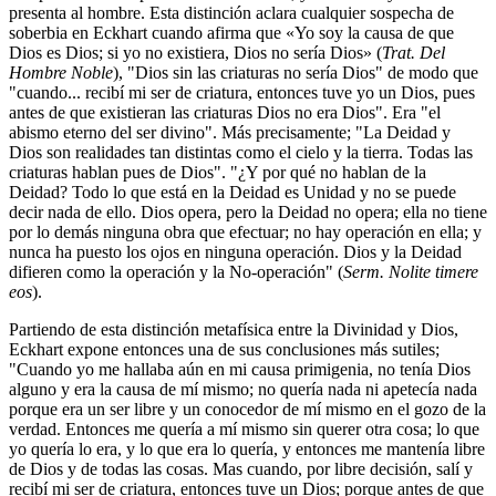
presenta al hombre. Esta distinción aclara cualquier sospecha de
soberbia en Eckhart cuando afirma que «Yo soy la causa de que
Dios es Dios; si yo no existiera, Dios no sería Dios» (
Trat. Del
Hombre Noble
), "Dios sin las criaturas no sería Dios" de modo que
"cuando... recibí mi ser de criatura, entonces tuve yo un Dios, pues
antes de que existieran las criaturas Dios no era Dios". Era "el
abismo eterno del ser divino". Más precisamente; "La Deidad y
Dios son realidades tan distintas como el cielo y la tierra. Todas las
criaturas hablan pues de Dios". "¿Y por qué no hablan de la
Deidad? Todo lo que está en la Deidad es Unidad y no se puede
decir nada de ello. Dios opera, pero la Deidad no opera; ella no tiene
por lo demás ninguna obra que efectuar; no hay operación en ella; y
nunca ha puesto los ojos en ninguna operación. Dios y la Deidad
difieren como la operación y la No-operación" (
Serm. Nolite timere
eos
).
Partiendo de esta distinción metafísica entre la Divinidad y Dios,
Eckhart expone entonces una de sus conclusiones más sutiles;
"Cuando yo me hallaba aún en mi causa primigenia, no tenía Dios
alguno y era la causa de mí mismo; no quería nada ni apetecía nada
porque era un ser libre y un conocedor de mí mismo en el gozo de la
verdad. Entonces me quería a mí mismo sin querer otra cosa; lo que
yo quería lo era, y lo que era lo quería, y entonces me mantenía libre
de Dios y de todas las cosas. Mas cuando, por libre decisión, salí y
recibí mi ser de criatura, entonces tuve un Dios; porque antes de que