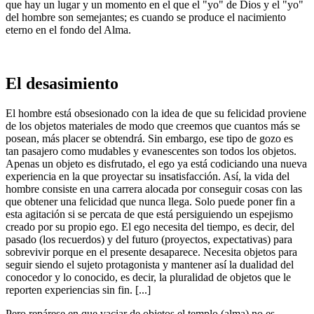
que hay un lugar y un momento en el que el "yo" de Dios y el "yo"
del hombre son semejantes; es cuando se produce el nacimiento
eterno en el fondo del Alma.
El desasimiento
El hombre está obsesionado con la idea de que su felicidad proviene
de los objetos materiales de modo que creemos que cuantos más se
posean, más placer se obtendrá. Sin embargo, ese tipo de gozo es
tan pasajero como mudables y evanescentes son todos los objetos.
Apenas un objeto es disfrutado, el ego ya está codiciando una nueva
experiencia en la que proyectar su insatisfacción. Así, la vida del
hombre consiste en una carrera alocada por conseguir cosas con las
que obtener una felicidad que nunca llega. Solo puede poner fin a
esta agitación si se percata de que está persiguiendo un espejismo
creado por su propio ego. El ego necesita del tiempo, es decir, del
pasado (los recuerdos) y del futuro (proyectos, expectativas) para
sobrevivir porque en el presente desaparece. Necesita objetos para
seguir siendo el sujeto protagonista y mantener así la dualidad del
conocedor y lo conocido, es decir, la pluralidad de objetos que le
reporten experiencias sin fin. [...]
Pero repárese en que vaciar de objetos el templo (alma) no es