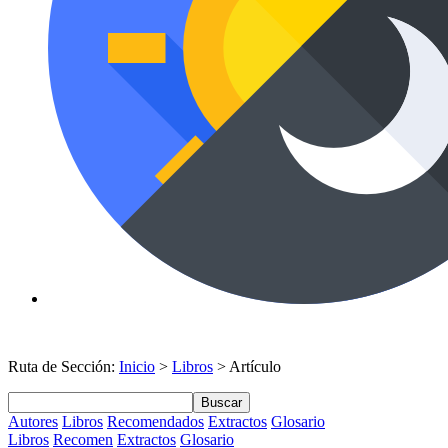
Ruta de Sección:
Inicio
>
Libros
> Artículo
Buscar
Autores
Libros
Recomendados
Extractos
Glosario
Libros
Recomen
Extractos
Glosario