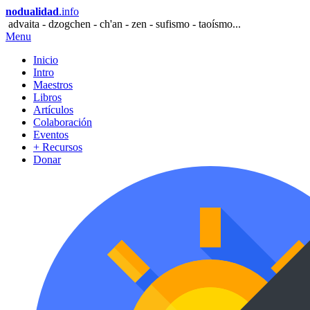
nodualidad
.info
advaita - dzogchen - ch'an - zen - sufismo - taoísmo...
Menu
Inicio
Intro
Maestros
Libros
Artículos
Colaboración
Eventos
+ Recursos
Donar