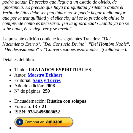
podrá actuar. Es preciso que llegue a un estado de olvido, de
ignorancia. Es preciso que haya tranquilidad y silencio donde el
Verbo de Dios debe ser percibido: no se puede llegar a ello mejor
que por la tranquilidad y el silencio; ahí se lo puede oír, ahí se lo
comprende como es necesario: ¡en la ignorancia! Cuando ya no se
sabe nada, él se deja ver y se revela"
.
La presente edición contiene los siguientes Tratados:
"Del
Nacimiento Eterno"
,
"Del Consuelo Divino"
,
"Del Hombre Noble"
,
"Del desasimiento"
y
"Conversaciones espirituales"
(
Collationes
).
Detalles del libro:
Título:
TRATADOS ESPIRITUALES
Autor:
Maestro Eckhart
Editorial:
Sanz y Torres
Año de edición:
2008
Nº de páginas:
250
Encuadernación:
Rústica con solapas
Formato:
13 x 21
ISBN:
978-8496808652