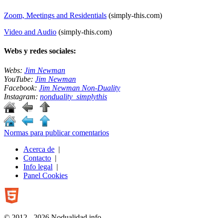
Zoom, Meetings and Residentials
(simply-this.com)
Video and Audio
(simply-this.com)
Webs y redes sociales:
Webs:
Jim Newman
YouTube:
Jim Newman
Facebook:
Jim Newman Non-Duality
Instagram:
nonduality_simplythis
Normas para publicar comentarios
Acerca de
|
Contacto
|
Info legal
|
Panel Cookies
© 2012 - 2026 Nodualidad.info