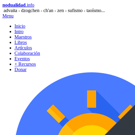
nodualidad
.info
advaita - dzogchen - ch'an - zen - sufismo - taoísmo...
Menu
Inicio
Intro
Maestros
Libros
Artículos
Colaboración
Eventos
+ Recursos
Donar