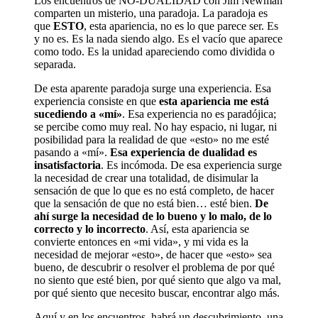
Los encuentros de NO-DUALIDAD con Jim Newman
comparten un misterio, una paradoja. La paradoja es
que
ESTO
, esta apariencia, no es lo que parece ser. Es
y no es. Es la nada siendo algo. Es el vacío que aparece
como todo. Es la unidad apareciendo como dividida o
separada.
De esta aparente paradoja surge una experiencia. Esa
experiencia consiste en que
esta apariencia me está
sucediendo a «mí»
. Esa experiencia no es paradójica;
se percibe como muy real. No hay espacio, ni lugar, ni
posibilidad para la realidad de que «esto» no me esté
pasando a «mí».
Esa experiencia de dualidad es
insatisfactoria
. Es incómoda. De esa experiencia surge
la necesidad de crear una totalidad, de disimular la
sensación de que lo que es no está completo, de hacer
que la sensación de que no está bien… esté bien.
De
ahí surge la necesidad de lo bueno y lo malo, de lo
correcto y lo incorrecto
. Así, esta apariencia se
convierte entonces en «mi vida», y mi vida es la
necesidad de mejorar «esto», de hacer que «esto» sea
bueno, de descubrir o resolver el problema de por qué
no siento que esté bien, por qué siento que algo va mal,
por qué siento que necesito buscar, encontrar algo más.
Aquí y en los encuentros, habrá un descubrimiento, una