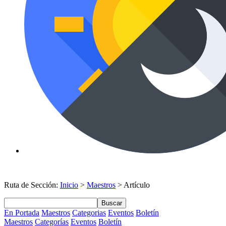
Ruta de Sección:
Inicio
>
Maestros
> Artículo
Buscar
En Portada
Maestros
Categorias
Eventos
Boletín
Maestros
Categorías
Eventos
Boletín