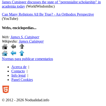
James Cutsinger discusses the state of "perennialist scholarship" in
academia today
(WorldWisdomInc)
Can Many Religions All Be True? - An Orthodox Perspective
(YouTube)
Webs, enciclopedias...
Web:
James S. Cutsinger
Wikipedia:
James Cutsinger
Normas para publicar comentarios
Acerca de
|
Contacto
|
Info legal
|
Panel Cookies
© 2012 - 2026 Nodualidad.info