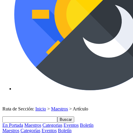
Ruta de Sección:
Inicio
>
Maestros
> Artículo
Buscar
En Portada
Maestros
Categorias
Eventos
Boletín
Maestros
Categorías
Eventos
Boletín