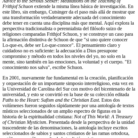
Advice to the Serious Seeker: Meditations on the Teaching of
Frithjof Schuon
extiende la misma línea básica de investigación. En
este libro, sin embargo, Cutsinger da el paso más allá de mostrar que
una transformación verdaderamente adecuada del conocimiento
debe tener en cuenta una disciplina más que mental. Aquí explora la
perspectiva tradicionalista o perennialista del filósofo suizo de
religiones comparadas Frithjof Schuon, y se construye un caso para
la afirmación distintiva de Schuon de que "si uno quiere conocer
Lo-que-es, debe ser Lo-que-conoce". El pensamiento claro y
cuidadoso no es suficiente: la adecuación a Dios presupone
compromiso y método en todos los niveles del yo, no solo en la
mente, sino también en las emociones, la voluntad y el cuerpo. "El
conocimiento nos salva", escribe Schuon.
En 2001, nuevamente fue fundamental en la creación, planificación
y orquestación de un importante simposio interreligioso, esta vez en
la Universidad de Carolina del Sur con motivo del bicentenario de la
universidad, y esto se convirtió en la base de su colección editada
Paths to the Heart: Sufism and the Christian East
. Estos dos
volúmenes fueron seguidos rápidamente por una antología de textos
místicos seleccionados de un amplio espectro de figuras en la
historia de la espiritualidad cristiana:
Not of This World: A Treasury
of Christian Mysticism
. Presentada desde la perspectiva de la unidad
trascendente de las denominaciones, la antología incluye escritos
seleccionados de sabios y santos cristianos de las ramas ortodoxa,