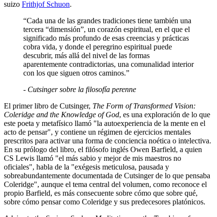
suizo
Frithjof Schuon
.
“Cada una de las grandes tradiciones tiene también una
tercera “dimensión”, un corazón espiritual, en el que el
significado más profundo de esas creencias y prácticas
cobra vida, y donde el peregrino espiritual puede
descubrir, más allá del nivel de las formas
aparentemente contradictorias, una comunalidad interior
con los que siguen otros caminos.”
- Cutsinger sobre la filosofía perenne
El primer libro de Cutsinger,
The Form of Transformed Vision:
Coleridge and the Knowledge of God
, es una exploración de lo que
este poeta y metafísico llamó "la autoexperiencia de la mente en el
acto de pensar", y contiene un régimen de ejercicios mentales
prescritos para activar una forma de conciencia noética o intelectiva.
En su prólogo del libro, el filósofo inglés Owen Barfield, a quien
CS Lewis llamó "el más sabio y mejor de mis maestros no
oficiales", habla de la "exégesis meticulosa, pausada y
sobreabundantemente documentada de Cutsinger de lo que pensaba
Coleridge", aunque el tema central del volumen, como reconoce el
propio Barfield, es más consecuente sobre cómo que sobre qué,
sobre cómo pensar como Coleridge y sus predecesores platónicos.