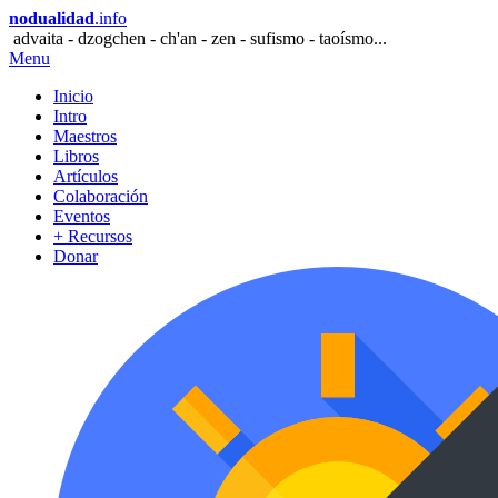
nodualidad
.info
advaita - dzogchen - ch'an - zen - sufismo - taoísmo...
Menu
Inicio
Intro
Maestros
Libros
Artículos
Colaboración
Eventos
+ Recursos
Donar