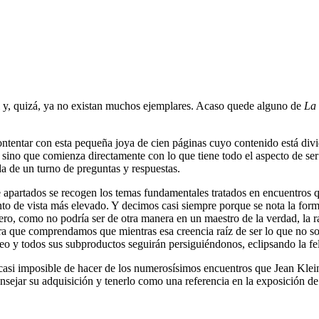
ol y, quizá, ya no existan muchos ejemplares. Acaso quede alguno de
La 
ntentar con esta pequeña joya de cien páginas cuyo contenido está divi
 sino que comienza directamente con lo que tiene todo el aspecto de ser
a de un turno de preguntas y respuestas.
 apartados se recogen los temas fundamentales tratados en encuentros q
unto de vista más elevado. Y decimos casi siempre porque se nota la form
o, como no podría ser de otra manera en un maestro de la verdad, la raí
ra que comprendamos que mientras esa creencia raíz de ser lo que no som
eo y todos sus subproductos seguirán persiguiéndonos, eclipsando la fe
si imposible de hacer de los numerosísimos encuentros que Jean Klein o
sejar su adquisición y tenerlo como una referencia en la exposición de 