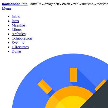
nodualidad
.info
advaita - dzogchen - ch'an - zen - sufismo - taoísmo
Menu
Inicio
Intro
Maestros
Libros
Artículos
Colaboración
Eventos
+ Recursos
Donar