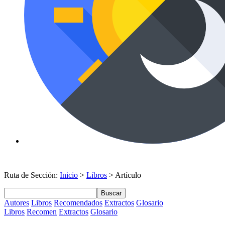
Ruta de Sección:
Inicio
>
Libros
> Artículo
Buscar
Autores
Libros
Recomendados
Extractos
Glosario
Libros
Recomen
Extractos
Glosario