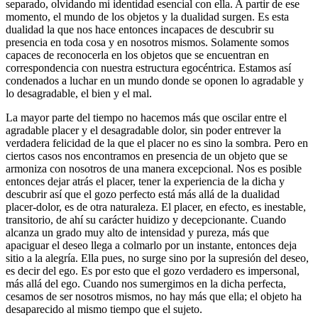
separado, olvidando mi identidad esencial con ella. A partir de ese
momento, el mundo de los objetos y la dualidad surgen. Es esta
dualidad la que nos hace entonces incapaces de descubrir su
presencia en toda cosa y en nosotros mismos. Solamente somos
capaces de reconocerla en los objetos que se encuentran en
correspondencia con nuestra estructura egocéntrica. Estamos así
condenados a luchar en un mundo donde se oponen lo agradable y
lo desagradable, el bien y el mal.
La mayor parte del tiempo no hacemos más que oscilar entre el
agradable placer y el desagradable dolor, sin poder entrever la
verdadera felicidad de la que el placer no es sino la sombra. Pero en
ciertos casos nos encontramos en presencia de un objeto que se
armoniza con nosotros de una manera excepcional. Nos es posible
entonces dejar atrás el placer, tener la experiencia de la dicha y
descubrir así que el gozo perfecto está más allá de la dualidad
placer-dolor, es de otra naturaleza. El placer, en efecto, es inestable,
transitorio, de ahí su carácter huidizo y decepcionante. Cuando
alcanza un grado muy alto de intensidad y pureza, más que
apaciguar el deseo llega a colmarlo por un instante, entonces deja
sitio a la alegría. Ella pues, no surge sino por la supresión del deseo,
es decir del ego. Es por esto que el gozo verdadero es impersonal,
más allá del ego. Cuando nos sumergimos en la dicha perfecta,
cesamos de ser nosotros mismos, no hay más que ella; el objeto ha
desaparecido al mismo tiempo que el sujeto.