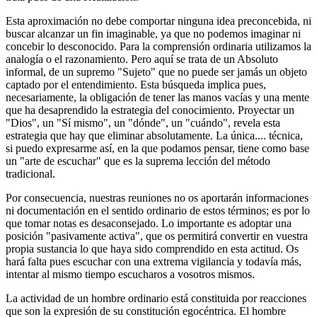
Esta aproximación no debe comportar ninguna idea preconcebida, ni
buscar alcanzar un fin imaginable, ya que no podemos imaginar ni
concebir lo desconocido. Para la comprensión ordinaria utilizamos la
analogía o el razonamiento. Pero aquí se trata de un Absoluto
informal, de un supremo "Sujeto" que no puede ser jamás un objeto
captado por el entendimiento. Esta búsqueda implica pues,
necesariamente, la obligación de tener las manos vacías y una mente
que ha desaprendido la estrategia del conocimiento. Proyectar un
"Dios", un "Sí mismo", un "dónde", un "cuándo", revela esta
estrategia que hay que eliminar absolutamente. La única.... técnica,
si puedo expresarme así, en la que podamos pensar, tiene como base
un "arte de escuchar" que es la suprema lección del método
tradicional.
Por consecuencia, nuestras reuniones no os aportarán informaciones
ni documentación en el sentido ordinario de estos términos; es por lo
que tomar notas es desaconsejado. Lo importante es adoptar una
posición "pasivamente activa", que os permitirá convertir en vuestra
propia sustancia lo que haya sido comprendido en esta actitud. Os
hará falta pues escuchar con una extrema vigilancia y todavía más,
intentar al mismo tiempo escucharos a vosotros mismos.
La actividad de un hombre ordinario está constituida por reacciones
que son la expresión de su constitución egocéntrica. El hombre