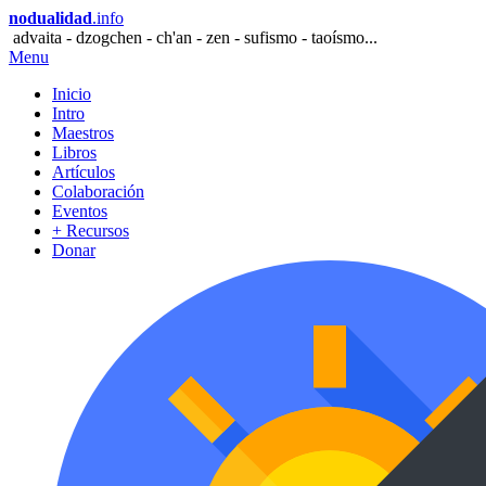
nodualidad
.info
advaita - dzogchen - ch'an - zen - sufismo - taoísmo...
Menu
Inicio
Intro
Maestros
Libros
Artículos
Colaboración
Eventos
+ Recursos
Donar