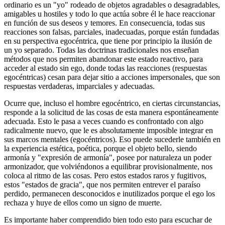
ordinario es un "yo" rodeado de objetos agradables o desagradables,
amigables u hostiles y todo lo que actúa sobre él le hace reaccionar
en función de sus deseos y temores. En consecuencia, todas sus
reacciones son falsas, parciales, inadecuadas, porque están fundadas
en su perspectiva egocéntrica, que tiene por principio la ilusión de
un yo separado. Todas las doctrinas tradicionales nos enseñan
métodos que nos permiten abandonar este estado reactivo, para
acceder al estado sin ego, donde todas las reacciones (respuestas
egocéntricas) cesan para dejar sitio a acciones impersonales, que son
respuestas verdaderas, imparciales y adecuadas.
Ocurre que, incluso el hombre egocéntrico, en ciertas circunstancias,
responde a la solicitud de las cosas de esta manera espontáneamente
adecuada. Esto le pasa a veces cuando es confrontado con algo
radicalmente nuevo, que le es absolutamente imposible integrar en
sus marcos mentales (egocéntricos). Eso puede sucederle también en
la experiencia estética, poética, porque el objeto bello, siendo
armonía y "expresión de armonía", posee por naturaleza un poder
armonizador, que volviéndonos a equilibrar provisionalmente, nos
coloca al ritmo de las cosas. Pero estos estados raros y fugitivos,
estos "estados de gracia", que nos permiten entrever el paraíso
perdido, permanecen desconocidos e inutilizados porque el ego los
rechaza y huye de ellos como un signo de muerte.
Es importante haber comprendido bien todo esto para escuchar de