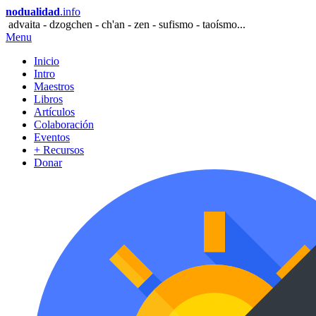
nodualidad
.info
advaita - dzogchen - ch'an - zen - sufismo - taoísmo...
Menu
Inicio
Intro
Maestros
Libros
Artículos
Colaboración
Eventos
+ Recursos
Donar