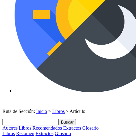
Ruta de Sección:
Inicio
>
Libros
> Artículo
Buscar
Autores
Libros
Recomendados
Extractos
Glosario
Libros
Recomen
Extractos
Glosario