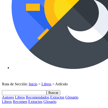
Ruta de Sección:
Inicio
>
Libros
> Artículo
Buscar
Autores
Libros
Recomendados
Extractos
Glosario
Libros
Recomen
Extractos
Glosario