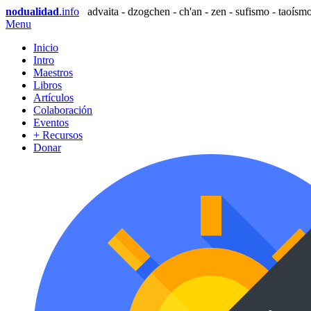
nodualidad
.info
advaita - dzogchen - ch'an - zen - sufismo - taoísmo
Menu
Inicio
Intro
Maestros
Libros
Artículos
Colaboración
Eventos
+ Recursos
Donar