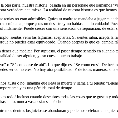
a otra parte, nuestra historia, basada en un personaje que llamamos "yo"
estra verdadera naturaleza. La realidad de nuestra historia es que hemo
tenias no eran admisibles. Quizá tu madre te mandaba a jugar cuando lo 
lla se enfadaba porque ¡eras un desastre y no habías tenido cuidado! P
 profundamente. Puede crecer con una sensación de separación, de estar 
, sientas venir las lágrimas, aceptarlas. Si sientes rabia, acepta la rabia;
, porque no puedes estar equivocado. Cuando aceptas lo que es, cambia r
a tienes que meditar. Por supuesto, el pasar tiempo sentado en silencio t
ualidad de ser alguien, y eso cuesta mucho trabajo.
yo" o "Sé como ese de ahí". Lo que dijo es, "Sé como eres". De hecho,
puedes ser como eres. No hay otra posibilidad. Y de todas maneras, si la 
nos gusta o no. Imagina que llega la muerte y llama a tu puerta: "Bueno
mportancia y es una pérdida total de tiempo.
so es todo! Incluso cuando descubres todas las cosas que te gustan y toda
as tanto, nunca vas a estar satisfecho.
emos dentro, los juicios se abandonan y podemos celebrar cualquier cos