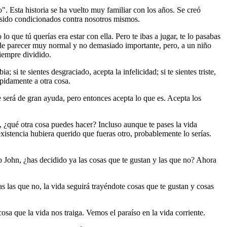
. Esta historia se ha vuelto muy familiar con los años. Se creó
s sido condicionados contra nosotros mismos.
que tú querías era estar con ella. Pero te ibas a jugar, te lo pasabas
uede parecer muy normal y no demasiado importante, pero, a un niño
siempre dividido.
 si te sientes desgraciado, acepta la infelicidad; si te sientes triste,
ápidamente a otra cosa.
e será de gran ayuda, pero entonces acepta lo que es. Acepta los
 ¿qué otra cosa puedes hacer? Incluso aunque te pases la vida
existencia hubiera querido que fueras otro, probablemente lo serías.
 John, ¿has decidido ya las cosas que te gustan y las que no? Ahora
s las que no, la vida seguirá trayéndote cosas que te gustan y cosas
a que la vida nos traiga. Vemos el paraíso en la vida corriente.