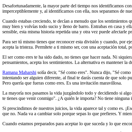
Desafortunadamente, la mayor parte del tiempo nos identificamos con l
imperceptiblemente y, al identificarnos con ella, nos separamos de nu
Cuando estabas creciendo, te decían a menudo que los sentimientos que 
muy bien y volvías todo sucio y lleno de barro. Entrabas en casa y e
sensible, esta misma historia repetida una y otra vez puede afectarle
Para ser tú mismo tienes que reconocer esta división y cuando, por ejemplo
acepta la tristeza. Permítete a ti mismo ser, con una aceptación total
El ser como eres te ha sido dado, no tienes que hacer nada. Ni siquier
pensamientos, acepta los sentimientos. La alternativa es mantener la d
Ramana Maharshi
solía decir, "Sé como eres". Nunca dijo, "Sé como 
intentando ser alguien diferente, al final te darás cuenta de que solo 
Pero quería que fueras como eres. Es una invitación maravillosa.
La mayoría nos pasamos la vida juzgándolo todo y decidiendo si algo 
te tienes que venir conmigo". ¿A quién le importa? No tiene ninguna i
Si prescindimos de nuestros juicios, la vida aparece tal y como es. ¡E
que no. Nada va a cambiar solo porque sepas lo que prefieres. Y mientr
Cuando estamos preparados para aceptar lo que suceda y lo que encontr