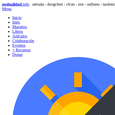
nodualidad
.info
advaita - dzogchen - ch'an - zen - sufismo - taoísmo
Menu
Inicio
Intro
Maestros
Libros
Artículos
Colaboración
Eventos
+ Recursos
Donar