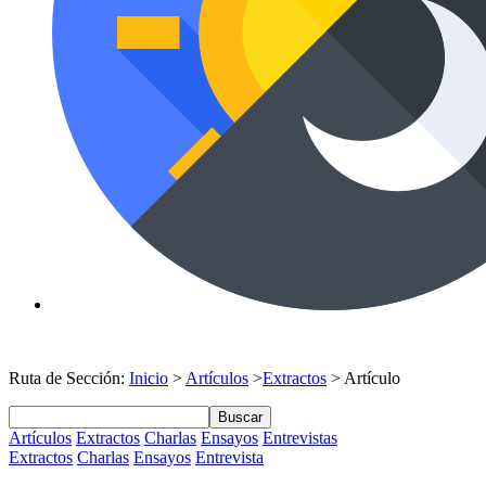
Ruta de Sección:
Inicio
>
Artículos
>
Extractos
> Artículo
Buscar
Artículos
Extractos
Charlas
Ensayos
Entrevistas
Extractos
Charlas
Ensayos
Entrevista