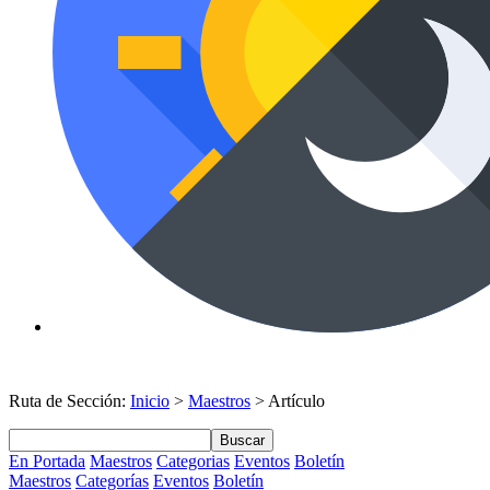
Ruta de Sección:
Inicio
>
Maestros
> Artículo
Buscar
En Portada
Maestros
Categorias
Eventos
Boletín
Maestros
Categorías
Eventos
Boletín