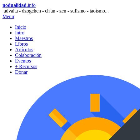
nodualidad
.info
advaita - dzogchen - ch'an - zen - sufismo - taoísmo...
Menu
Inicio
Intro
Maestros
Libros
Artículos
Colaboración
Eventos
+ Recursos
Donar