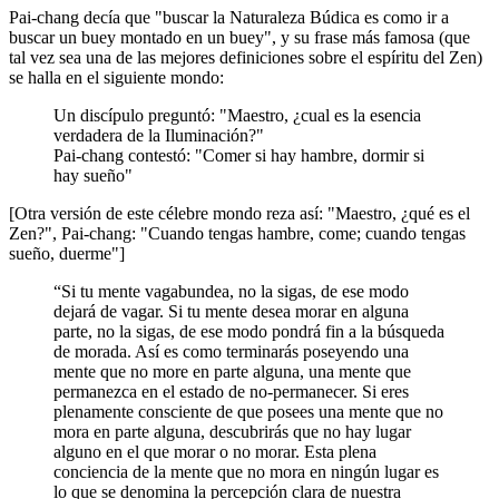
Pai-chang decía que "buscar la Naturaleza Búdica es como ir a
buscar un buey montado en un buey", y su frase más famosa (que
tal vez sea una de las mejores definiciones sobre el espíritu del Zen)
se halla en el siguiente mondo:
Un discípulo preguntó: "Maestro, ¿cual es la esencia
verdadera de la Iluminación?"
Pai-chang contestó: "Comer si hay hambre, dormir si
hay sueño"
[Otra versión de este célebre mondo reza así: "Maestro, ¿qué es el
Zen?", Pai-chang: "Cuando tengas hambre, come; cuando tengas
sueño, duerme"]
“Si tu mente vagabundea, no la sigas, de ese modo
dejará de vagar. Si tu mente desea morar en alguna
parte, no la sigas, de ese modo pondrá fin a la búsqueda
de morada. Así es como terminarás poseyendo una
mente que no more en parte alguna, una mente que
permanezca en el estado de no-permanecer. Si eres
plenamente consciente de que posees una mente que no
mora en parte alguna, descubrirás que no hay lugar
alguno en el que morar o no morar. Esta plena
conciencia de la mente que no mora en ningún lugar es
lo que se denomina la percepción clara de nuestra