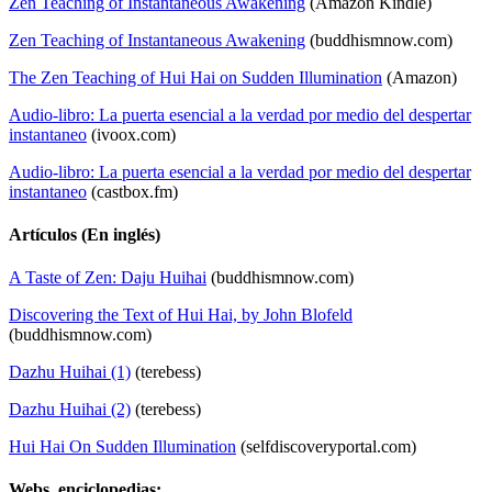
Zen Teaching of Instantaneous Awakening
(Amazon Kindle)
Zen Teaching of Instantaneous Awakening
(buddhismnow.com)
The Zen Teaching of Hui Hai on Sudden Illumination
(Amazon)
Audio-libro: La puerta esencial a la verdad por medio del despertar
instantaneo
(ivoox.com)
Audio-libro: La puerta esencial a la verdad por medio del despertar
instantaneo
(castbox.fm)
Artículos
(En inglés)
A Taste of Zen: Daju Huihai
(buddhismnow.com)
Discovering the Text of Hui Hai, by John Blofeld
(buddhismnow.com)
Dazhu Huihai (1)
(terebess)
Dazhu Huihai (2)
(terebess)
Hui Hai On Sudden Illumination
(selfdiscoveryportal.com)
Webs, enciclopedias: