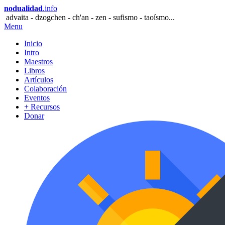
nodualidad
.info
advaita - dzogchen - ch'an - zen - sufismo - taoísmo...
Menu
Inicio
Intro
Maestros
Libros
Artículos
Colaboración
Eventos
+ Recursos
Donar