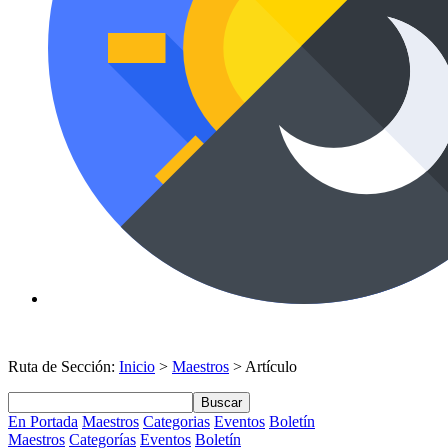
Ruta de Sección:
Inicio
>
Maestros
> Artículo
Buscar
En Portada
Maestros
Categorias
Eventos
Boletín
Maestros
Categorías
Eventos
Boletín