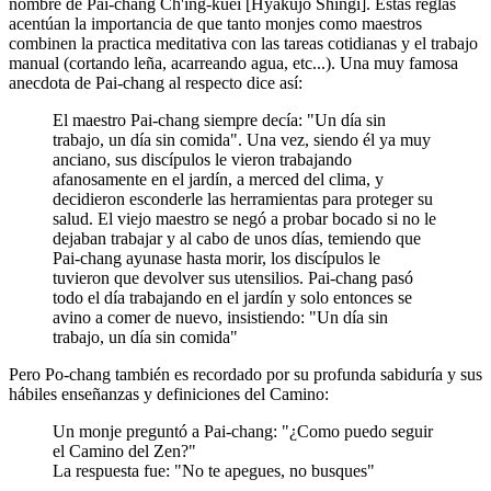
nombre de Pai-chang Ch'ing-kuei [Hyakujo Shingi]. Estas reglas
acentúan la importancia de que tanto monjes como maestros
combinen la practica meditativa con las tareas cotidianas y el trabajo
manual (cortando leña, acarreando agua, etc...). Una muy famosa
anecdota de Pai-chang al respecto dice así:
El maestro Pai-chang siempre decía: "Un día sin
trabajo, un día sin comida". Una vez, siendo él ya muy
anciano, sus discípulos le vieron trabajando
afanosamente en el jardín, a merced del clima, y
decidieron esconderle las herramientas para proteger su
salud. El viejo maestro se negó a probar bocado si no le
dejaban trabajar y al cabo de unos días, temiendo que
Pai-chang ayunase hasta morir, los discípulos le
tuvieron que devolver sus utensilios. Pai-chang pasó
todo el día trabajando en el jardín y solo entonces se
avino a comer de nuevo, insistiendo: "Un día sin
trabajo, un día sin comida"
Pero Po-chang también es recordado por su profunda sabiduría y sus
hábiles enseñanzas y definiciones del Camino:
Un monje preguntó a Pai-chang: "¿Como puedo seguir
el Camino del Zen?"
La respuesta fue: "No te apegues, no busques"