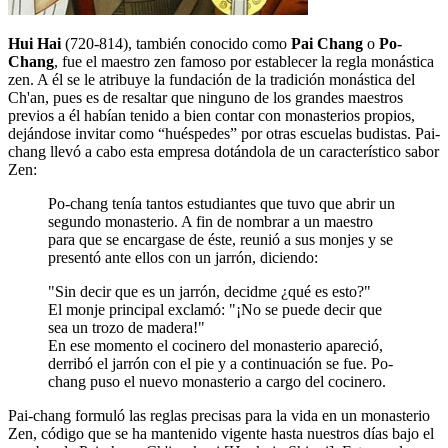
Hui Hai
(720-814), también conocido como
Pai Chang
o
Po-
Chang
, fue el maestro zen famoso por establecer la regla monástica
zen. A él se le atribuye la fundación de la tradición monástica del
Ch'an, pues es de resaltar que ninguno de los grandes maestros
previos a él habían tenido a bien contar con monasterios propios,
dejándose invitar como “huéspedes” por otras escuelas budistas. Pai-
chang llevó a cabo esta empresa dotándola de un característico sabor
Zen:
Po-chang tenía tantos estudiantes que tuvo que abrir un
segundo monasterio. A fin de nombrar a un maestro
para que se encargase de éste, reunió a sus monjes y se
presentó ante ellos con un jarrón, diciendo:
"Sin decir que es un jarrón, decidme ¿qué es esto?"
El monje principal exclamó: "¡No se puede decir que
sea un trozo de madera!"
En ese momento el cocinero del monasterio apareció,
derribó el jarrón con el pie y a continuación se fue. Po-
chang puso el nuevo monasterio a cargo del cocinero.
Pai-chang formuló las reglas precisas para la vida en un monasterio
Zen, código que se ha mantenido vigente hasta nuestros días bajo el