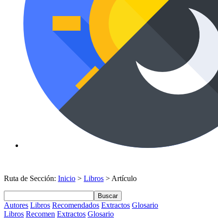
Ruta de Sección:
Inicio
>
Libros
> Artículo
Buscar
Autores
Libros
Recomendados
Extractos
Glosario
Libros
Recomen
Extractos
Glosario