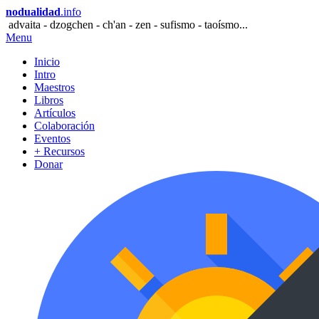
nodualidad
.info
advaita - dzogchen - ch'an - zen - sufismo - taoísmo...
Menu
Inicio
Intro
Maestros
Libros
Artículos
Colaboración
Eventos
+ Recursos
Donar