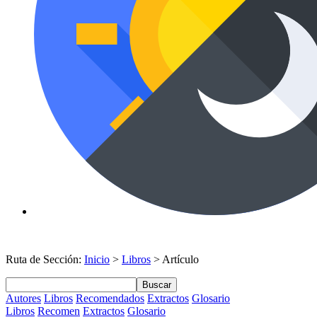
Ruta de Sección:
Inicio
>
Libros
> Artículo
Buscar
Autores
Libros
Recomendados
Extractos
Glosario
Libros
Recomen
Extractos
Glosario