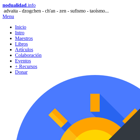
nodualidad
.info
advaita - dzogchen - ch'an - zen - sufismo - taoísmo...
Menu
Inicio
Intro
Maestros
Libros
Artículos
Colaboración
Eventos
+ Recursos
Donar