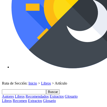
Ruta de Sección:
Inicio
>
Libros
> Artículo
Buscar
Autores
Libros
Recomendados
Extractos
Glosario
Libros
Recomen
Extractos
Glosario