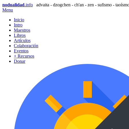
nodualidad
.info
advaita - dzogchen - ch'an - zen - sufismo - taoísmo
Menu
Inicio
Intro
Maestros
Libros
Artículos
Colaboración
Eventos
+ Recursos
Donar