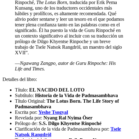
Rinpoché,
The Lotus Born
, traducida por Erik Pema
Kunsang, uno de los traductores occidentales más
hábiles y prolíficos, es altamente recomendada. Qué
alivio poder sentarse y leer un tesoro en el que podamos
tener plena confianza tanto en las palabras como en el
significado. Él ha puesto la vida de Guru Rinpoché en
un contexto significativo al incluir con su traducción un
prólogo de Dilgo Khyentse Rinpoche y un breve
trabajo de Tsele Natsok Rangdröl, un maestro del siglo
XVII”.
―Ngawang Zangpo, autor de Guru Rinpoche: His
Life and Times.
Detalles del libro:
Título:
EL NACIDO DEL LOTO
Subtítulo:
Historia de la Vida de Padmasambhava
Título Original:
The Lotus Born. The Life Story of
Padmasambhava
Escrita por:
Yeshe Tsogyal
Revelada por:
Nyang Ral Nyima Öser
Prólogo de:
S.S. Dilgo Khyentse Rinpoché
Clarificación de la vida de Padmasambhava por:
Tsele
Natsok Rangdröl