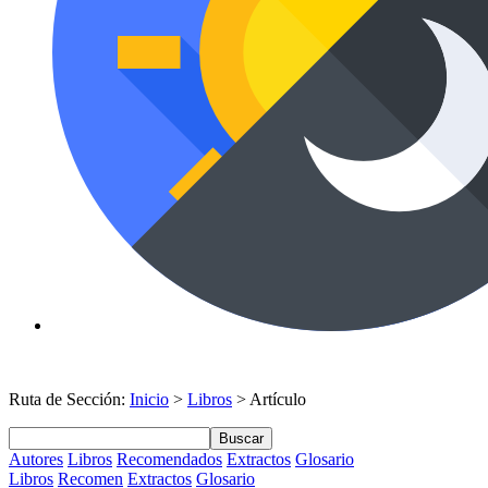
Ruta de Sección:
Inicio
>
Libros
> Artículo
Buscar
Autores
Libros
Recomendados
Extractos
Glosario
Libros
Recomen
Extractos
Glosario