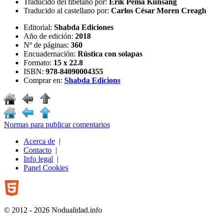
Traducido del tibetano por:
Erik Pema Kunsang
Traducido al castellano por:
Carlos César Moren Creagh
Editorial:
Shabda Ediciones
Año de edición:
2018
Nº de páginas:
360
Encuadernación:
Rústica con solapas
Formato:
15 x 22.8
ISBN:
978-84090004355
Comprar en:
Shabda Edicions
Normas para publicar comentarios
Acerca de
|
Contacto
|
Info legal
|
Panel Cookies
© 2012 - 2026 Nodualidad.info