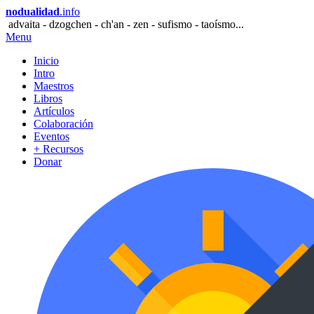
nodualidad
.info
advaita - dzogchen - ch'an - zen - sufismo - taoísmo...
Menu
Inicio
Intro
Maestros
Libros
Artículos
Colaboración
Eventos
+ Recursos
Donar