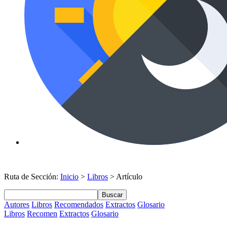
Ruta de Sección:
Inicio
>
Libros
> Artículo
Buscar
Autores
Libros
Recomendados
Extractos
Glosario
Libros
Recomen
Extractos
Glosario