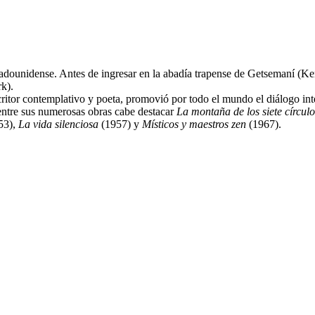
dounidense. Antes de ingresar en la abadía trapense de Getsemaní (Ken
k).
ritor contemplativo y poeta, promovió por todo el mundo el diálogo int
e entre sus numerosas obras cabe destacar
La montaña de los siete círculo
53),
La vida silenciosa
(1957) y
Místicos y maestros zen
(1967).