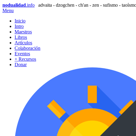
nodualidad
.info
advaita - dzogchen - ch'an - zen - sufismo - taoísmo
Menu
Inicio
Intro
Maestros
Libros
Artículos
Colaboración
Eventos
+ Recursos
Donar