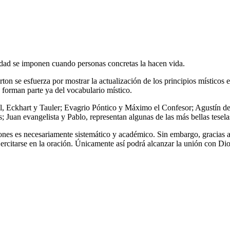
verdad se imponen cuando personas concretas la hacen vida.
on se esfuerza por mostrar la actualización de los principios místicos
 forman parte ya del vocabulario místico.
l, Eckhart y Tauler; Evagrio Póntico y Máximo el Confesor; Agustín de
uan evangelista y Pablo, representan algunas de las más bellas teselas 
es es necesariamente sistemático y académico. Sin embargo, gracias a la 
 ejercitarse en la oración. Únicamente así podrá alcanzar la unión con Dio