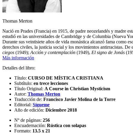
Thomas Merton
Nació en Prades (Francia) en 1915, de padre neozelandés y madre esta
estudió en las universidades de Cambridge y de Columbia (Nueva Yor
Durante sus veintisiete años de vida monástica alcanzó fama como esc
derechos civiles, la justicia social y los movimientos antirracistas. D
ciegos
(1949);
Acción y contemplación
(1949),
El signo de Jonás
(19
Más información
Detalles del libro:
Título:
CURSO DE MÍSTICA CRISTIANA
Subtítulo:
en trece lecciones
Título Original:
A Course in Christian Mysticism
Autor:
Thomas Merton
Traducción de:
Francisco Javier Molina de la Torre
Editorial:
Sígueme
Año de edición:
Diciembre 2018
Nº de páginas:
256
Encuadernación:
Rústica con solapas
Formato:
13.5 x 21