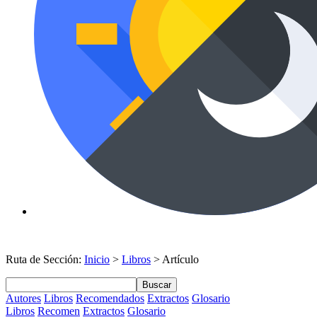
Ruta de Sección:
Inicio
>
Libros
> Artículo
Buscar
Autores
Libros
Recomendados
Extractos
Glosario
Libros
Recomen
Extractos
Glosario