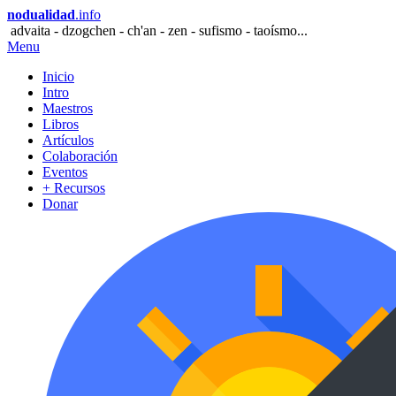
nodualidad
.info
advaita - dzogchen - ch'an - zen - sufismo - taoísmo...
Menu
Inicio
Intro
Maestros
Libros
Artículos
Colaboración
Eventos
+ Recursos
Donar