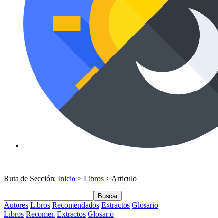
Ruta de Sección:
Inicio
>
Libros
> Articulo
Buscar
Autores
Libros
Recomendados
Extractos
Glosario
Libros
Recomen
Extractos
Glosario