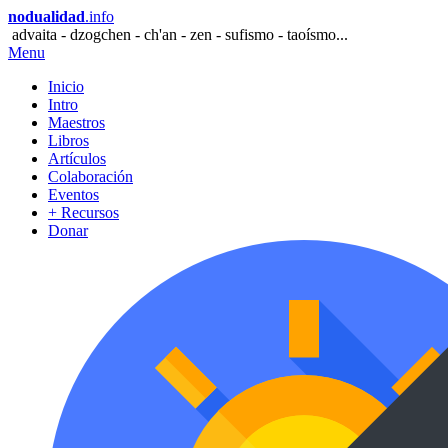
nodualidad
.info
advaita - dzogchen - ch'an - zen - sufismo - taoísmo...
Menu
Inicio
Intro
Maestros
Libros
Artículos
Colaboración
Eventos
+ Recursos
Donar