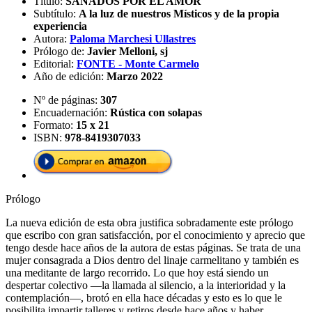
Título:
SANADOS POR EL AMOR
Subtítulo:
A la luz de nuestros Místicos y de la propia
experiencia
Autora:
Paloma Marchesi Ullastres
Prólogo de:
Javier Melloni, sj
Editorial:
FONTE - Monte Carmelo
Año de edición:
Marzo 2022
Nº de páginas:
307
Encuadernación:
Rústica con solapas
Formato:
15 x 21
ISBN:
978-8419307033
Prólogo
La nueva edición de esta obra justifica sobradamente este prólogo
que escribo con gran satisfacción, por el conocimiento y aprecio que
tengo desde hace años de la autora de estas páginas. Se trata de una
mujer consagrada a Dios dentro del linaje carmelitano y también es
una meditante de largo recorrido. Lo que hoy está siendo un
despertar colectivo ―la llamada al silencio, a la interioridad y la
contemplación―, brotó en ella hace décadas y esto es lo que le
posibilita impartir talleres y retiros desde hace años y haber