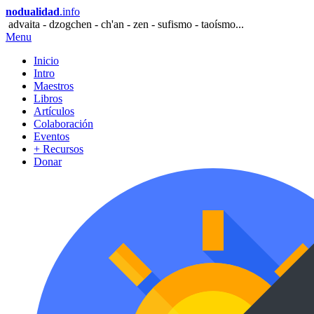
nodualidad
.info
advaita - dzogchen - ch'an - zen - sufismo - taoísmo...
Menu
Inicio
Intro
Maestros
Libros
Artículos
Colaboración
Eventos
+ Recursos
Donar