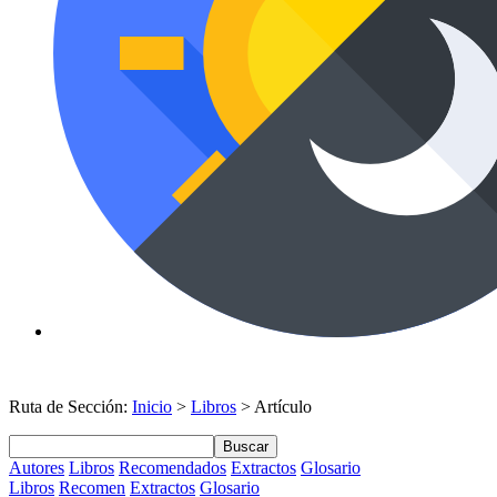
Ruta de Sección:
Inicio
>
Libros
> Artículo
Buscar
Autores
Libros
Recomendados
Extractos
Glosario
Libros
Recomen
Extractos
Glosario