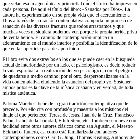
que velan esa imagen única y primordial que el Único ha impreso en
cada persona. De aquí el título del libro: «Sanados por Dios». La
autora ha experimentado en su propia vida que el acercamiento a
Dios a través de la oración contemplativa comporta un proceso de
sanación de las diversas fracturas que todos arrastramos y que
muchas veces ni siquiera podemos ver, porque la propia herida priva
de ver la herida. El camino de contemplación implica un
adentramiento en el mundo interior y posibilita la identificación de lo
que en la superficie pasa desapercibido.
El libro evita dos extravíos en los que se puede caer en la búsqueda
actual de interioridad: por un lado, el psicologismo, es decir, reducir
la vida espiritual a la realización del yo psicológico, con el peligro
de quedarse a medio camino; por el otro, despersonalizarse en la
vida contemplativa eludiendo la asunción del propio yo. Sostener
ambos polos es la clave de la mística cristiana y en verdad, de toda
mística auténtica.
Paloma Marchesi bebe de la gran tradición contemplativa que le
precede. Por ello cita con profusión y maestría a los místicos del
linaje al que pertenece: Teresa de Jesús, Juan de la Cruz, Francisco
Palau, Isabel de la Trinidad, Edith Stein, etc. También se mueve con
facilidad entre otros autores clásicos como san Agustín, el Maestro
Eckhart o Taulero, así como está familiarizada con autores
contemporáneos como Carl G. Jung, Thomas Keating, Anthony de