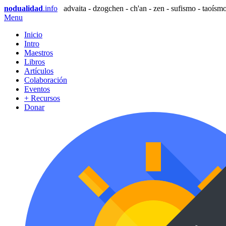
nodualidad
.info
advaita - dzogchen - ch'an - zen - sufismo - taoísmo
Menu
Inicio
Intro
Maestros
Libros
Artículos
Colaboración
Eventos
+ Recursos
Donar