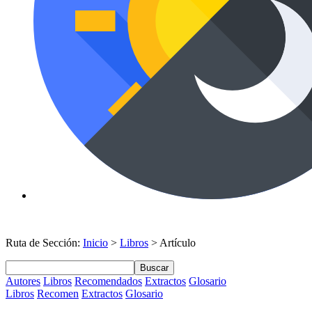
Ruta de Sección:
Inicio
>
Libros
> Artículo
Buscar
Autores
Libros
Recomendados
Extractos
Glosario
Libros
Recomen
Extractos
Glosario