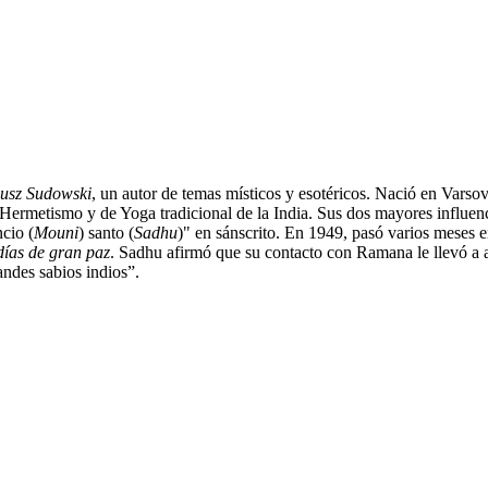
usz Sudowski
, un autor de temas místicos y esotéricos. Nació en Varsov
 Hermetismo y de Yoga tradicional de la India. Sus dos mayores influe
cio (
Mouni
) santo (
Sadhu
)" en sánscrito. En 1949, pasó varios meses
días de gran paz
. Sadhu afirmó que su contacto con Ramana le llevó a 
ndes sabios indios”.