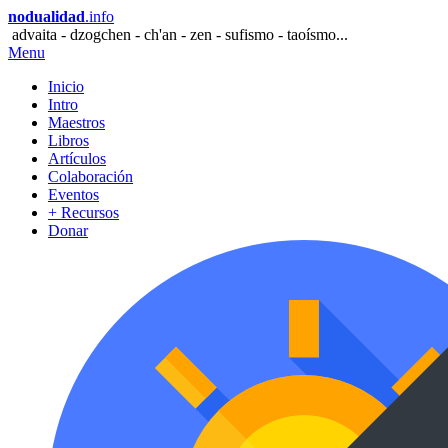
nodualidad
.info
advaita - dzogchen - ch'an - zen - sufismo - taoísmo...
Menu
Inicio
Intro
Maestros
Libros
Artículos
Colaboración
Eventos
+ Recursos
Donar