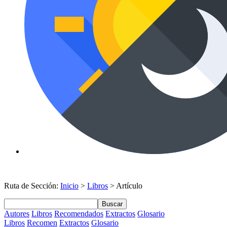
Ruta de Sección:
Inicio
>
Libros
> Artículo
Buscar
Autores
Libros
Recomendados
Extractos
Glosario
Libros
Recomen
Extractos
Glosario