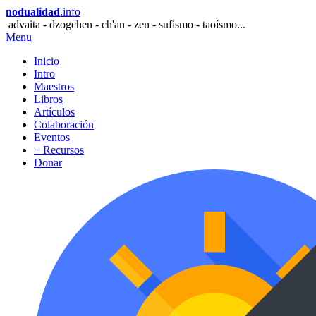
nodualidad
.info
advaita - dzogchen - ch'an - zen - sufismo - taoísmo...
Menu
Inicio
Intro
Maestros
Libros
Artículos
Colaboración
Eventos
+ Recursos
Donar