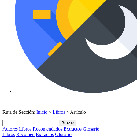
Ruta de Sección:
Inicio
>
Libros
> Artículo
Buscar
Autores
Libros
Recomendados
Extractos
Glosario
Libros
Recomen
Extractos
Glosario